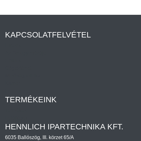
KAPCSOLATFELVÉTEL
Híreink
Az Ön ügyintézője
Rólunk
Cégtörténet
Minőségpolitika
Karrier
Hennlich csoport
TERMÉKEINK
Termékek
Letöltések
HENNLICH IPARTECHNIKA KFT.
6035 Ballószög, III. körzet 65/A