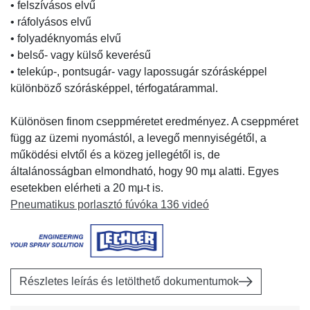
• felszívásos elvű
• ráfolyásos elvű
• folyadéknyomás elvű
• belső- vagy külső keverésű
• telekúp-, pontsugár- vagy lapossugár szórásképpel
különböző szórásképpel, térfogatárammal.
Különösen finom cseppméretet eredményez. A cseppméret
függ az üzemi nyomástól, a levegő mennyiségétől, a
működési elvtől és a közeg jellegétől is, de
általánosságban elmondható, hogy 90 mµ alatti. Egyes
esetekben elérheti a 20 mµ-t is.
Pneumatikus porlasztó fúvóka 136 videó
Részletes leírás és letölthető dokumentumok