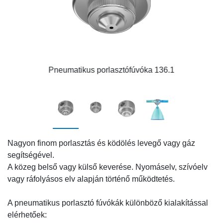
Pneumatikus porlasztófúvóka 136.1
Nagyon finom porlasztás és ködölés levegő vagy gáz
segítségével.
A közeg belső vagy külső keverése. Nyomáselv, szívóelv
vagy ráfolyásos elv alapján történő működtetés.
A pneumatikus porlasztó fúvókák különböző kialakítással
elérhetőek: