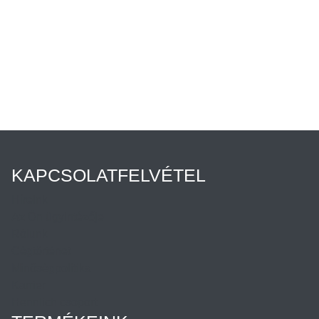
KAPCSOLATFELVÉTEL
Híreink
Az Ön ügyintézője
Rólunk
Cégtörténet
Minőségpolitika
Karrier
Hennlich csoport