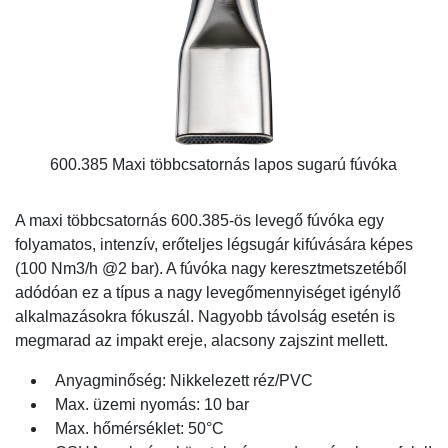
600.385 Maxi többcsatornás lapos sugarú fúvóka
A maxi többcsatornás 600.385-ös levegő fúvóka egy
folyamatos, intenzív, erőteljes légsugár kifúvására képes
(100 Nm3/h @2 bar). A fúvóka nagy keresztmetszetéből
adódóan ez a típus a nagy levegőmennyiséget igénylő
alkalmazásokra fókuszál. Nagyobb távolság esetén is
megmarad az impakt ereje, alacsony zajszint mellett.
Anyagminőség: Nikkelezett réz/PVC
Max. üzemi nyomás: 10 bar
Max. hőmérséklet: 50°C