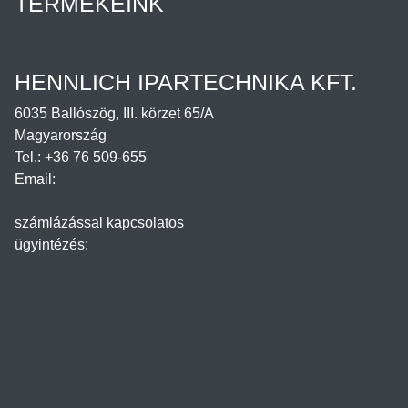
TERMÉKEINK
Termékek
Letöltések
HENNLICH IPARTECHNIKA KFT.
6035 Ballószög, III. körzet 65/A
Magyarország
Tel.: +36 76 509-655
Email:
office@hennlich.hu
számlázással kapcsolatos
ügyintézés:
penzugy@hennlich.hu
www.hennlich.com