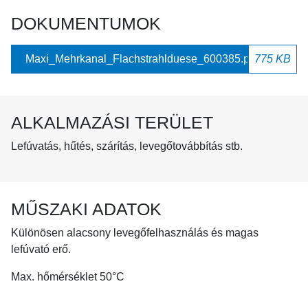
DOKUMENTUMOK
Maxi_Mehrkanal_Flachstrahlduese_600385.pdf
775 KB
ALKALMAZÁSI TERÜLET
Lefúvatás, hűtés, szárítás, levegőtovábbítás stb.
MŰSZAKI ADATOK
Különösen alacsony levegőfelhasználás és magas
lefúvató erő.
Max. hőmérséklet 50°C