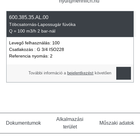
nyul@hennlich.hu
600.385.35.AL.00
Töbcsatornás-Lapossugár fúvóka
Q = 100 m3/h 2 bar-nál
Levegő felhasználás:
100
Csatlakozás :
G 3/4 ISO228
Referencia nyomás:
2
További információ a
bejelentkezést
követően
Alkalmazási
Dokumentumok
Műszaki adatok
terület