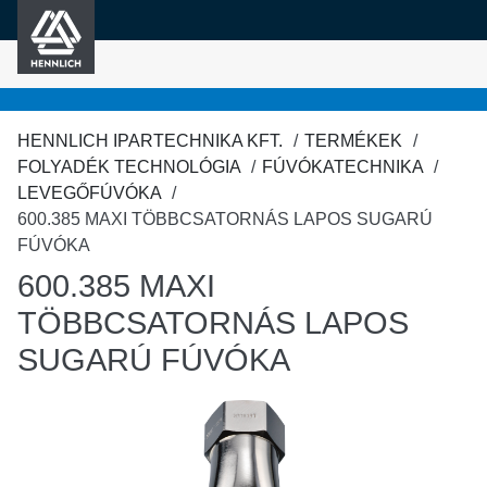
HENNLICH
fő tartalomra
HENNLICH IPARTECHNIKA KFT.
TERMÉKEK
FOLYADÉK TECHNOLÓGIA
FÚVÓKATECHNIKA
LEVEGŐFÚVÓKA
600.385 MAXI TÖBBCSATORNÁS LAPOS SUGARÚ
FÚVÓKA
600.385 MAXI
TÖBBCSATORNÁS LAPOS
SUGARÚ FÚVÓKA