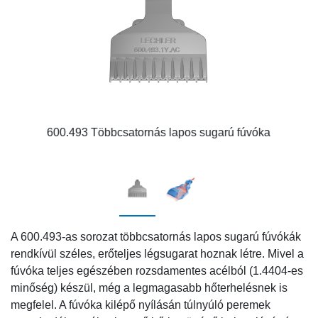
600.493 Többcsatornás lapos sugarú fúvóka
A 600.493-as sorozat többcsatornás lapos sugarú fúvókák
rendkívül széles, erőteljes légsugarat hoznak létre. Mivel a
fúvóka teljes egészében rozsdamentes acélból (1.4404-es
minőség) készül, még a legmagasabb hőterhelésnek is
megfelel. A fúvóka kilépő nyílásán túlnyúló peremek