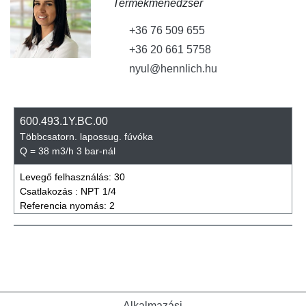
Termékmenedzser
+36 76 509 655
+36 20 661 5758
nyul@hennlich.hu
600.493.1Y.BC.00
Többcsatorn. lapossug. fúvóka
Q = 38 m3/h 3 bar-nál
Levegő felhasználás:
30
Csatlakozás :
NPT 1/4
Referencia nyomás:
2
Alkalmazási