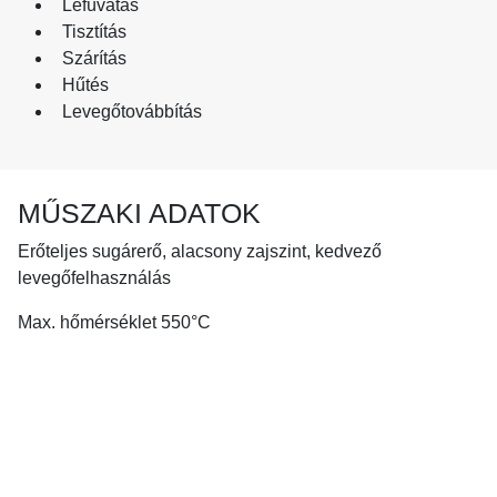
Lefúvatás
Tisztítás
Szárítás
Hűtés
Levegőtovábbítás
MŰSZAKI ADATOK
Erőteljes sugárerő, alacsony zajszint, kedvező
levegőfelhasználás
Max. hőmérséklet 550°C