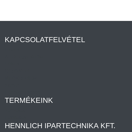
KAPCSOLATFELVÉTEL
Híreink
Az Ön ügyintézője
Rólunk
Cégtörténet
Minőségpolitika
Karrier
Hennlich csoport
TERMÉKEINK
Termékek
Letöltések
HENNLICH IPARTECHNIKA KFT.