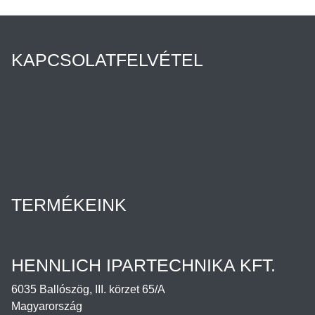
KAPCSOLATFELVÉTEL
Híreink
Az Ön ügyintézője
Rólunk
Cégtörténet
Minőségpolitika
Karrier
Hennlich csoport
TERMÉKEINK
Termékek
Letöltések
HENNLICH IPARTECHNIKA KFT.
6035 Ballószög, III. körzet 65/A
Magyarország