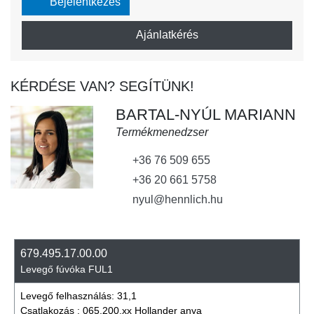
Bejelentkezés
Ajánlatkérés
KÉRDÉSE VAN? SEGÍTÜNK!
BARTAL-NYÚL MARIANN
Termékmenedzser
+36 76 509 655
+36 20 661 5758
nyul@hennlich.hu
679.495.17.00.00
Levegő fúvóka FUL1
Levegő felhasználás:
31,1
Csatlakozás :
065.200.xx Hollander anya