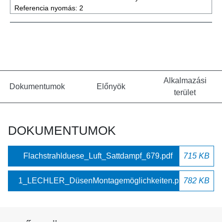
Referencia nyomás:
2
Alkalmazási
Dokumentumok
Előnyök
terület
DOKUMENTUMOK
Flachstrahlduese_Luft_Sattdampf_679.pdf
715 KB
1_LECHLER_DüsenMontagemöglichkeiten.pdf
782 KB