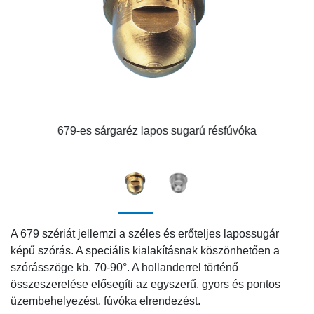
679-es sárgaréz lapos sugarú résfúvóka
A
679 szériát
jellemzi a széles és erőteljes lapossugár
képű szórás. A speciális kialakításnak köszönhetően a
szórásszöge kb. 70-90°. A hollanderrel történő
összeszerelése elősegíti az egyszerű, gyors és pontos
üzembehelyezést, fúvóka elrendezést.