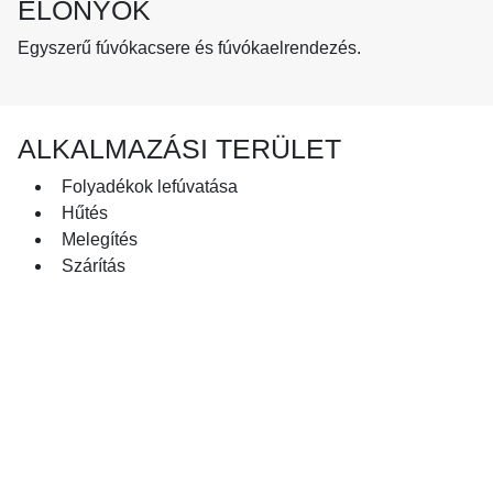
ELŐNYÖK
Egyszerű fúvókacsere és fúvókaelrendezés.
ALKALMAZÁSI TERÜLET
Folyadékok lefúvatása
Hűtés
Melegítés
Szárítás