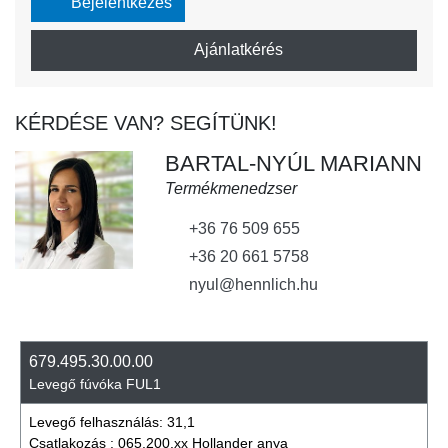
Bejelentkezés
Ajánlatkérés
KÉRDÉSE VAN? SEGÍTÜNK!
BARTAL-NYÚL MARIANN
Termékmenedzser
+36 76 509 655
+36 20 661 5758
nyul@hennlich.hu
679.495.30.00.00
Levegő fúvóka FUL1
Levegő felhasználás:
31,1
Csatlakozás :
065.200.xx Hollander anya