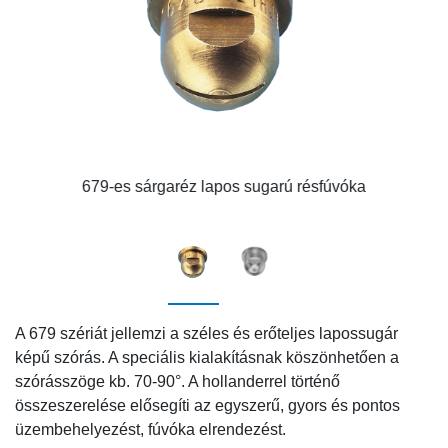
679-es sárgaréz lapos sugarú résfúvóka
A
679 szériát
jellemzi a széles és erőteljes lapossugár
képű szórás. A speciális kialakításnak köszönhetően a
szórásszöge kb. 70-90°. A hollanderrel történő
összeszerelése elősegíti az egyszerű, gyors és pontos
üzembehelyezést, fúvóka elrendezést.