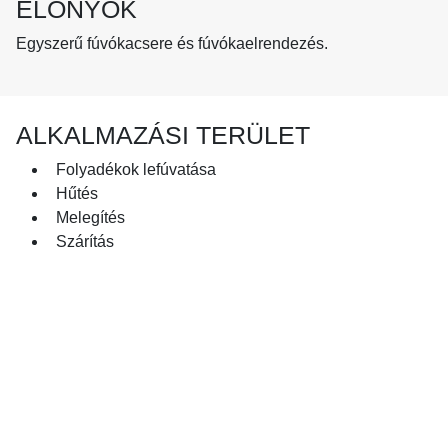
ELŐNYÖK
Egyszerű fúvókacsere és fúvókaelrendezés.
ALKALMAZÁSI TERÜLET
Folyadékok lefúvatása
Hűtés
Melegítés
Szárítás