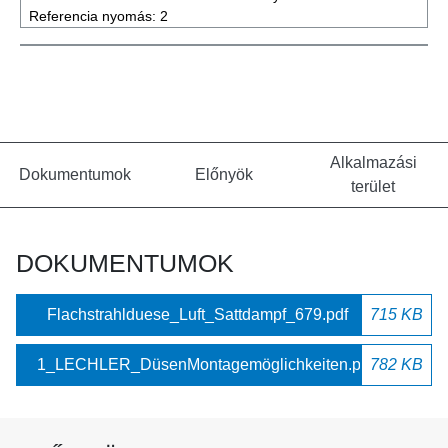
Referencia nyomás:
2
Alkalmazási
Dokumentumok
Előnyök
terület
DOKUMENTUMOK
Flachstrahlduese_Luft_Sattdampf_679.pdf
715 KB
1_LECHLER_DüsenMontagemöglichkeiten.pdf
782 KB