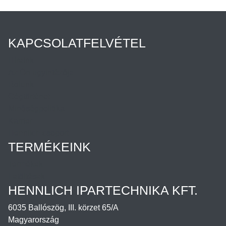
KAPCSOLATFELVÉTEL
Híreink
Az Ön ügyintézője
Rólunk
Cégtörténet
Minőségpolitika
Karrier
Hennlich csoport
TERMÉKEINK
Termékek
Letöltések
HENNLICH IPARTECHNIKA KFT.
6035 Ballószög, III. körzet 65/A
Magyarország