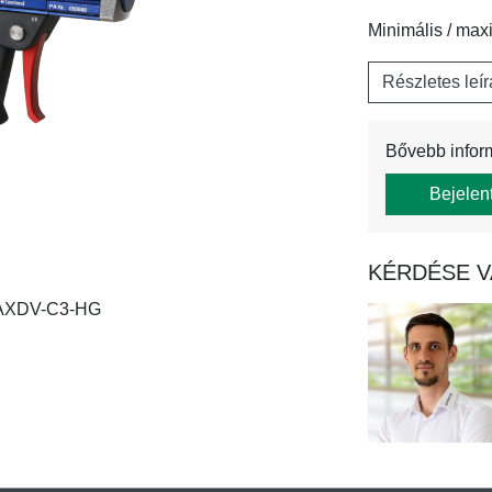
Minimális / max
Részletes leí
Bővebb infor
Bejelen
KÉRDÉSE V
 AXDV-C3-HG