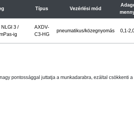
Adago
eg
Típus
Vezérlési mód
menny
NLGI 3 /
AXDV-
pneumatikus/közegnyomás
0,1-2,
 mPas-ig
C3-HG
gy pontossággal juttatja a munkadarabra, ezáltal csökkenti a 