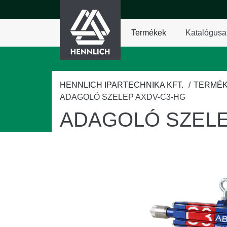
HENNLICH
fő tartalomra
Termékek
Katalógusa
A Termékek legördül
HENNLICH IPARTECHNIKA KFT.
TERMÉ
ADAGOLÓ SZELEP AXDV-C3-HG
ADAGOLÓ SZELE