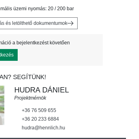
imális üzemi nyomás: 20 / 200 bar
rás és letölthető dokumentumok
máció a bejelentkezést követően
tkezés
AN? SEGÍTÜNK!
HUDRA DÁNIEL
Projektmérnök
+36 76 509 655
+36 20 233 6884
hudra@hennlich.hu