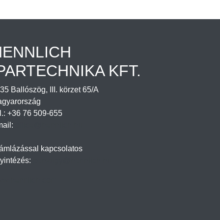
HENNLICH
PARTECHNIKA KFT.
35 Ballószög, III. körzet 65/A
gyarország
l.: +36 76 509-655
ail:
office@hennlich.hu
ámlázással kapcsolatos
yintézés:
penzugy@hennlich.hu
w.hennlich.com