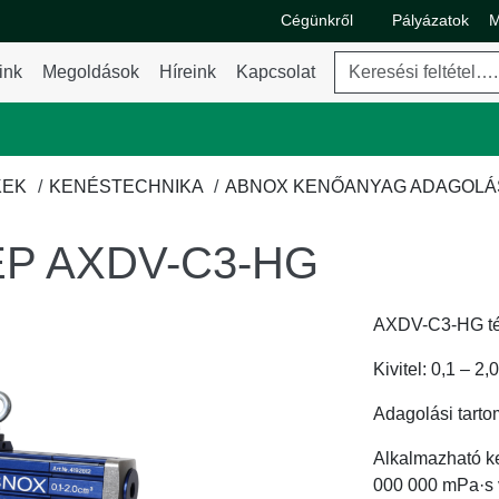
Cégünkről
Pályázatok
M
A Cégünkről legördülő m
Keresés
ink
Megoldások
Híreink
Kapcsolat
ő menü váltása
KEK
KENÉSTECHNIKA
ABNOX KENŐANYAG ADAGOLÁ
P AXDV-C3-HG
AXDV-C3-HG tér
Kivitel: 0,1 – 2,
Adagolási tarto
Alkalmazható ke
000 000 mPa·s v