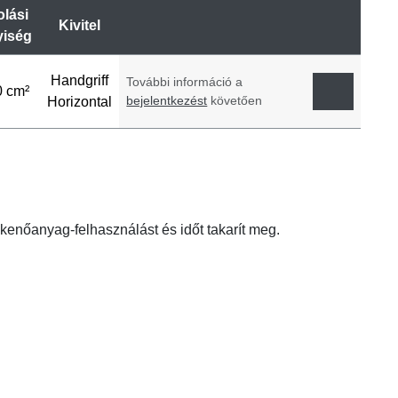
lási
Kivitel
iség
Handgriff
További információ a
0 cm²
bejelentkezést
követően
Horizontal
kenőanyag-felhasználást és időt takarít meg.