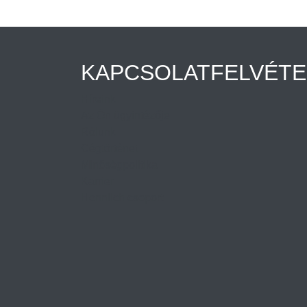
KAPCSOLATFELVÉTE
Híreink
Az Ön ügyintézője
Rólunk
Cégtörténet
Minőségpolitika
Karrier
Hennlich csoport