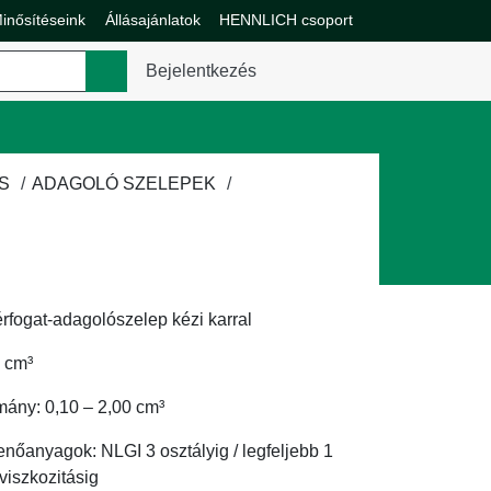
inősítéseink
Állásajánlatok
HENNLICH csoport
enü váltása
Bejelentkezés
S
ADAGOLÓ SZELEPEK
fogat-adagolószelep kézi karral
0 cm³
mány: 0,10 – 2,00 cm³
nőanyagok: NLGI 3 osztályig / legfeljebb 1
iszkozitásig