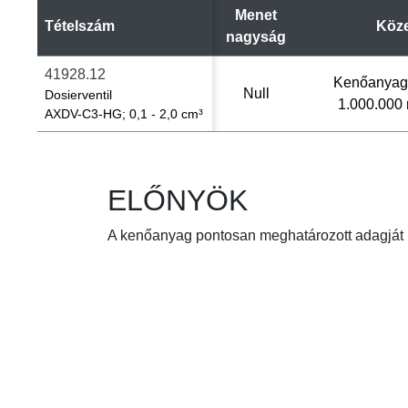
Menet
Tételszám
Köz
nagyság
41928.12
Kenőanyag 
Null
Dosierventil
1.000.000
AXDV-C3-HG; 0,1 - 2,0 cm³
ELŐNYÖK
A kenőanyag pontosan meghatározott adagját na