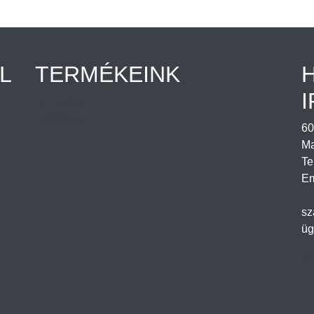
L
TERMÉKEINK
I
Termékek
Letöltések
60
Ma
Te
Em
sz
üg
ww