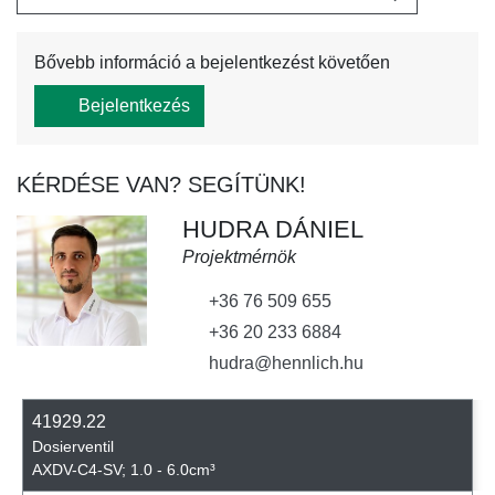
Bővebb információ a bejelentkezést követően
Bejelentkezés
KÉRDÉSE VAN? SEGÍTÜNK!
HUDRA DÁNIEL
Projektmérnök
+36 76 509 655
+36 20 233 6884
hudra@hennlich.hu
41929.22
Dosierventil
AXDV-C4-SV; 1.0 - 6.0cm³