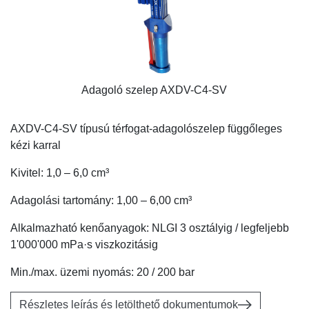
Adagoló szelep AXDV-C4-SV
AXDV-C4-SV típusú térfogat-adagolószelep függőleges
kézi karral
Kivitel: 1,0 – 6,0 cm³
Adagolási tartomány: 1,00 – 6,00 cm³
Alkalmazható kenőanyagok: NLGI 3 osztályig / legfeljebb
1'000'000 mPa·s viszkozitásig
Min./max. üzemi nyomás: 20 / 200 bar
Részletes leírás és letölthető dokumentumok