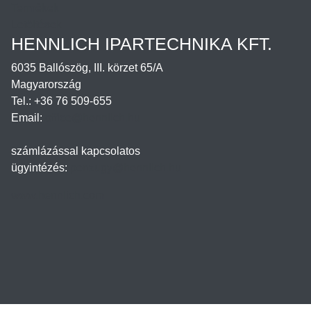
Termékek
Letöltések
HENNLICH IPARTECHNIKA KFT.
6035 Ballószög, III. körzet 65/A
Magyarország
Tel.: +36 76 509-655
Email:
office@hennlich.hu
számlázással kapcsolatos
ügyintézés:
penzugy@hennlich.hu
www.hennlich.com