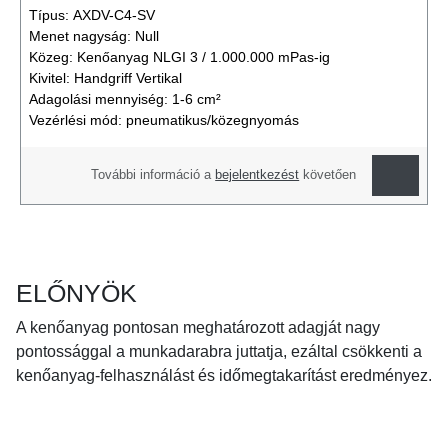
Típus:
AXDV-C4-SV
Menet nagyság:
Null
Közeg:
Kenőanyag NLGI 3 / 1.000.000 mPas-ig
Kivitel:
Handgriff Vertikal
Adagolási mennyiség:
1-6 cm²
Vezérlési mód:
pneumatikus/közegnyomás
További információ a
bejelentkezést
követően
ELŐNYÖK
A kenőanyag pontosan meghatározott adagját nagy
pontossággal a munkadarabra juttatja, ezáltal csökkenti a
kenőanyag-felhasználást és időmegtakarítást eredményez.