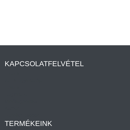
KAPCSOLATFELVÉTEL
Híreink
Az Ön ügyintézője
Rólunk
Cégtörténet
Minőségpolitika
Karrier
Hennlich csoport
TERMÉKEINK