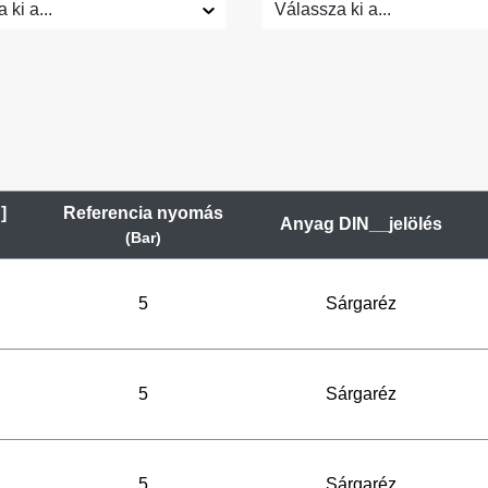
 ki a...
Válassza ki a...
]
Referencia nyomás
Anyag DIN__jelölés
(Bar)
5
Sárgaréz
5
Sárgaréz
5
Sárgaréz