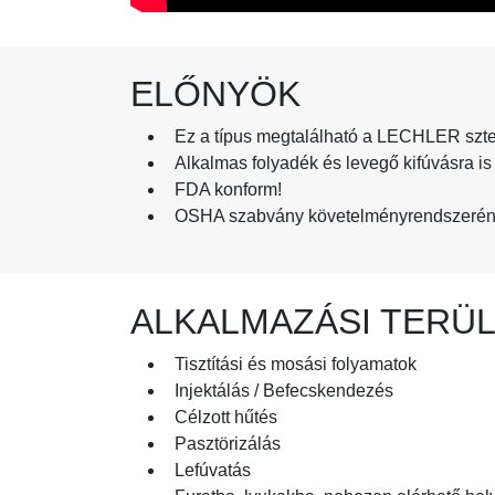
ELŐNYÖK
Ez a típus megtalálható a LECHLER szte
Alkalmas folyadék és levegő kifúvásra is
FDA konform!
OSHA szabvány követelményrendszeréne
ALKALMAZÁSI TERÜ
Tisztítási és mosási folyamatok
Injektálás / Befecskendezés
Célzott hűtés
Pasztörizálás
Lefúvatás