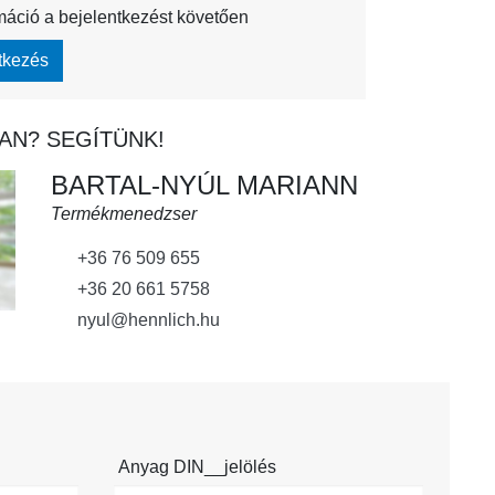
máció a bejelentkezést követően
tkezés
AN? SEGÍTÜNK!
BARTAL-NYÚL MARIANN
Termékmenedzser
+36 76 509 655
+36 20 661 5758
nyul@hennlich.hu
Anyag DIN__jelölés