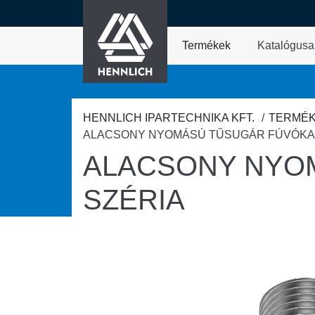
HENNLICH
fő tartalomra
Termékek
Katalógusa
A Termékek legördül
HENNLICH IPARTECHNIKA KFT.
TERMÉ
ALACSONY NYOMÁSÚ TŰSUGÁR FÚVÓKA 5
ALACSONY NYOM
SZÉRIA