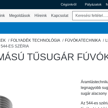
Cégünkről
Pályázatok
M
A Cégünkről legördülő m
Keresés
ink
Megoldások
Híreink
Kapcsolat
ő menü váltása
KEK
FOLYADÉK TECHNOLÓGIA
FÚVÓKATECHNIKA
L
44-ES SZÉRIA
ÁSÚ TŰSUGÁR FÚVÓK
Áramlástechnik
legnagyobb sugá
sugár alacson
Az
544-es széri