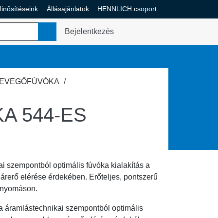
inősítéseink
Állásajánlatok
HENNLICH csoport
enü váltása
Bejelentkezés
EVEGŐFÚVÓKA
A 544-ES
ai szempontból optimális
fúvóka
kialakítás a
rerő elérése érdekében. Erőteljes,
pontszerű
y nyomáson
.
a
áramlástechnikai szempontból
optimális