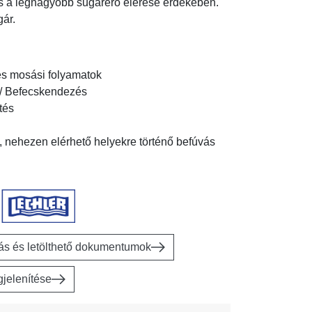
s
a
legnagyobb sugárerő
elérése érdekében.
gár.
 és mosási folyamatok
s / Befecskendezés
tés
, nehezen elérhető helyekre történő befúvás
Tűsugár fúvóka működési elve
rás és letölthető dokumentumok
jelenítése