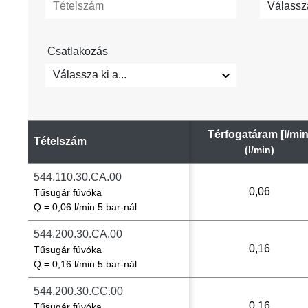
Válassza
Csatlakozás
Válassza ki a...
Térfogatáram [l/min
Tételszám
(l/min)
544.110.30.CA.00
0,06
Tűsugár fúvóka
Q = 0,06 l/min 5 bar-nál
544.200.30.CA.00
0,16
Tűsugár fúvóka
Q = 0,16 l/min 5 bar-nál
544.200.30.CC.00
0,16
Tűsugár fúvóka