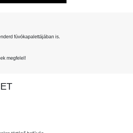
nderd fúvókapalettájában is.
k megfelel!
LET