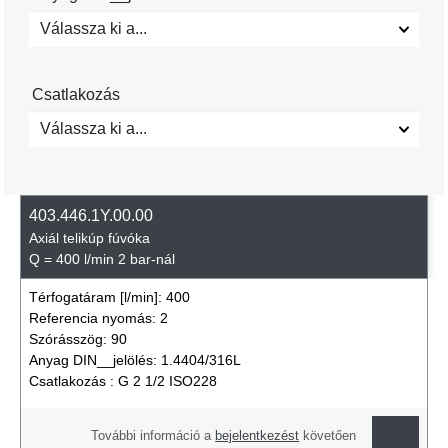
Válassza ki a...
Csatlakozás
Válassza ki a...
403.446.1Y.00.00
Axiál telikúp fúvóka
Q = 400 l/min 2 bar-nál
Térfogatáram [l/min]:
400
Referencia nyomás:
2
Szórásszög:
90
Anyag DIN__jelölés:
1.4404/316L
Csatlakozás :
G 2 1/2 ISO228
További információ a
bejelentkezést
követően