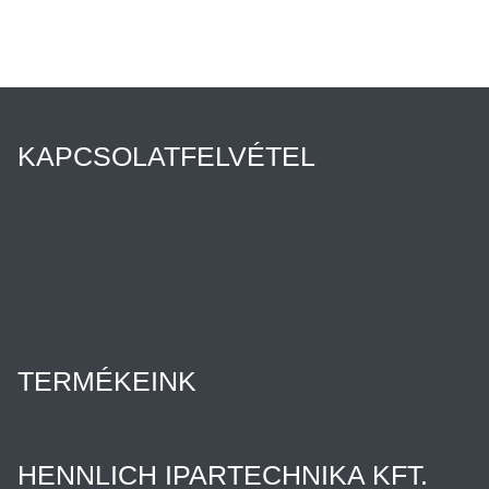
KAPCSOLATFELVÉTEL
Híreink
Az Ön ügyintézője
Rólunk
Cégtörténet
Minőségpolitika
Karrier
Hennlich csoport
TERMÉKEINK
Termékek
Letöltések
HENNLICH IPARTECHNIKA KFT.