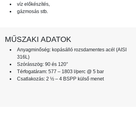
víz előkészítés,
gázmosás stb.
MŰSZAKI ADATOK
Anyagminőség: kopásálló rozsdamentes acél (AISI
316L)
Szórásszög: 90 és 120°
Térfogatáram: 577 – 1803 l/perc @ 5 bar
Csatlakozás: 2 ½ – 4 BSPP külső menet