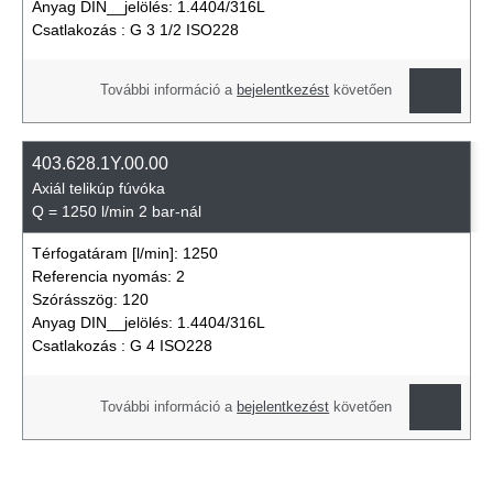
Anyag DIN__jelölés:
1.4404/316L
Csatlakozás :
G 3 1/2 ISO228
További információ a
bejelentkezést
követően
403.628.1Y.00.00
Axiál telikúp fúvóka
Q = 1250 l/min 2 bar-nál
Térfogatáram [l/min]:
1250
Referencia nyomás:
2
Szórásszög:
120
Anyag DIN__jelölés:
1.4404/316L
Csatlakozás :
G 4 ISO228
További információ a
bejelentkezést
követően