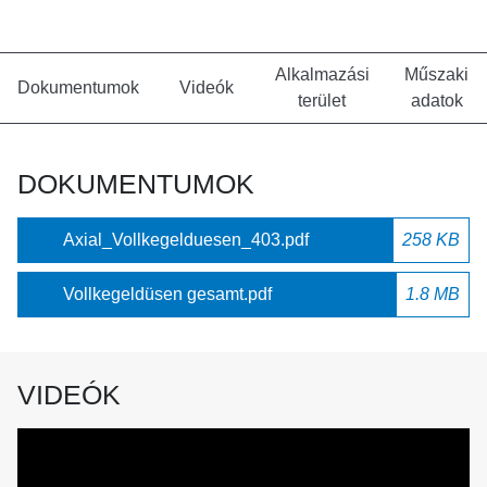
Alkalmazási
Műszaki
Dokumentumok
Videók
terület
adatok
DOKUMENTUMOK
Axial_Vollkegelduesen_403.pdf
258 KB
Vollkegeldüsen gesamt.pdf
1.8 MB
VIDEÓK