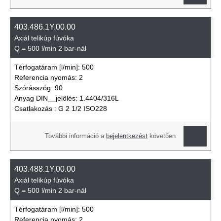
403.486.1Y.00.00
Axiál telikúp fúvóka
Q = 500 l/min 2 bar-nál
Térfogatáram [l/min]:
500
Referencia nyomás:
2
Szórásszög:
90
Anyag DIN__jelölés:
1.4404/316L
Csatlakozás :
G 2 1/2 ISO228
További információ a
bejelentkezést
követően
403.488.1Y.00.00
Axiál telikúp fúvóka
Q = 500 l/min 2 bar-nál
Térfogatáram [l/min]:
500
Referencia nyomás:
2