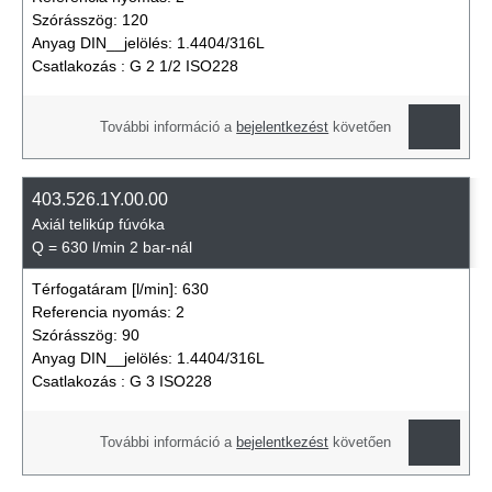
Szórásszög:
120
Anyag DIN__jelölés:
1.4404/316L
Csatlakozás :
G 2 1/2 ISO228
További információ a
bejelentkezést
követően
403.526.1Y.00.00
Axiál telikúp fúvóka
Q = 630 l/min 2 bar-nál
Térfogatáram [l/min]:
630
Referencia nyomás:
2
Szórásszög:
90
Anyag DIN__jelölés:
1.4404/316L
Csatlakozás :
G 3 ISO228
További információ a
bejelentkezést
követően