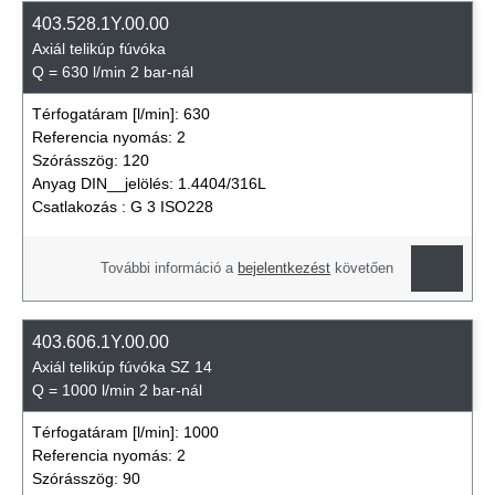
403.528.1Y.00.00
Axiál telikúp fúvóka
Q = 630 l/min 2 bar-nál
Térfogatáram [l/min]:
630
Referencia nyomás:
2
Szórásszög:
120
Anyag DIN__jelölés:
1.4404/316L
Csatlakozás :
G 3 ISO228
További információ a
bejelentkezést
követően
403.606.1Y.00.00
Axiál telikúp fúvóka SZ 14
Q = 1000 l/min 2 bar-nál
Térfogatáram [l/min]:
1000
Referencia nyomás:
2
Szórásszög:
90