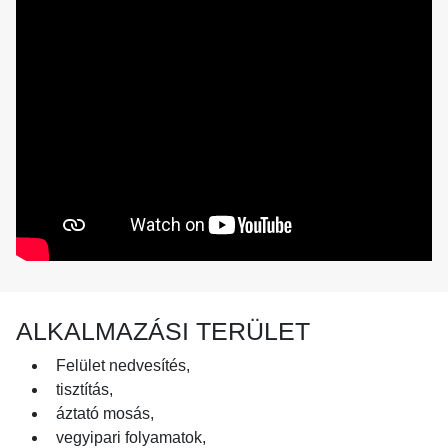
ALKALMAZÁSI TERÜLET
Felület nedvesítés,
tisztítás,
áztató mosás,
vegyipari folyamatok,