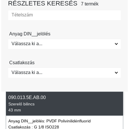
RÉSZLETES KERESÉS
7 termék
Anyag DIN__jelölés
Válassza ki a...
Csatlakozás
Válassza ki a...
090.013.5E.AB.00
Szerelő bilincs
43 mm
Anyag DIN__jelölés:
PVDF Polivinilidénfluorid
Csatlakozás :
G 1/8 ISO228