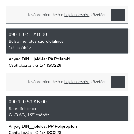
További információ a
bejelentkezést
követően
090.110.51.AD.00
Belső menetes szerelőbilincs
1/2" csőhöz
Anyag DIN__jelölés:
PA Poliamid
Csatlakozás :
G 1/4 ISO228
További információ a
bejelentkezést
követően
090.110.53.AB.00
Szerelő bilincs
G1/8 AG, 1/2" csőhöz
Anyag DIN__jelölés:
PP Polipropilén
Csatlakozás :
G 1/8 ISO228