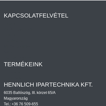
KAPCSOLATFELVÉTEL
Híreink
Az Ön ügyintézője
Rólunk
Cégtörténet
Minőségpolitika
Karrier
Hennlich csoport
TERMÉKEINK
Termékek
Letöltések
HENNLICH IPARTECHNIKA KFT.
6035 Ballószög, III. körzet 65/A
Magyarország
Tel.: +36 76 509-655