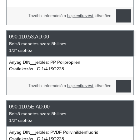
További információ a
bejelentkezést
követően
090.110.53.AD.00
Belső menetes szerelőbilincs
1/2" csőhöz
Anyag DIN__jelölés:
PP Polipropilén
Csatlakozás :
G 1/4 ISO228
További információ a
bejelentkezést
követően
090.110.5E.AD.00
Belső menetes szerelőbilincs
1/2" csőhöz
Anyag DIN__jelölés:
PVDF Polivinilidénfluorid
Csatlakozás :
G 1/4 ISO228