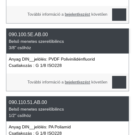
További információ a
bejelentkezést
követően
090.100.5E.AB.00
Belső menetes szerelőbilincs
3/8" csőhöz
Anyag DIN__jelölés:
PVDF Polivinilidénfluorid
Csatlakozás :
G 1/8 ISO228
További információ a
bejelentkezést
követően
090.110.51.AB.00
Belső menetes szerelőbilincs
1/2" csőhöz
Anyag DIN__jelölés:
PA Poliamid
Csatlakozás :
G 1/8 ISO228