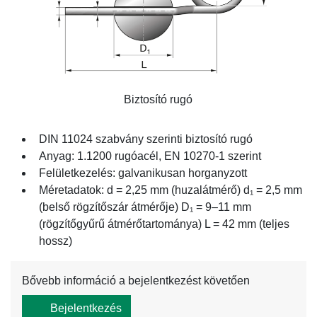
Biztosító rugó
DIN 11024 szabvány szerinti biztosító rugó
Anyag: 1.1200 rugóacél, EN 10270-1 szerint
Felületkezelés: galvanikusan horganyzott
Méretadatok: d = 2,25 mm (huzalátmérő) d₁ = 2,5 mm
(belső rögzítőszár átmérője) D₁ = 9–11 mm
(rögzítőgyűrű átmérőtartománya) L = 42 mm (teljes
hossz)
Bővebb információ a bejelentkezést követően
Bejelentkezés