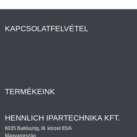
KAPCSOLATFELVÉTEL
Híreink
Az Ön ügyintézője
Rólunk
Cégtörténet
Minőségpolitika
Karrier
Hennlich csoport
TERMÉKEINK
Termékek
Letöltések
HENNLICH IPARTECHNIKA KFT.
6035 Ballószög, III. körzet 65/A
Magyarország