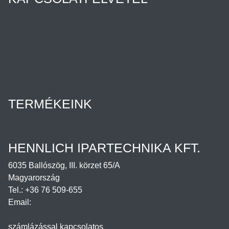
Híreink
Az Ön ügyintézője
Rólunk
Cégtörténet
Minőségpolitika
Karrier
Hennlich csoport
TERMÉKEINK
Termékek
Letöltések
HENNLICH IPARTECHNIKA KFT.
6035 Ballószög, III. körzet 65/A
Magyarország
Tel.: +36 76 509-655
Email:
office@hennlich.hu
számlázással kapcsolatos