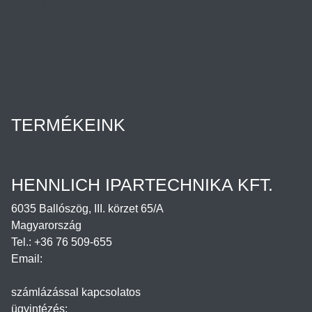
Híreink
Az Ön ügyintézője
Rólunk
Cégtörténet
Minőségpolitika
Karrier
Hennlich csoport
TERMÉKEINK
Termékek
Letöltések
HENNLICH IPARTECHNIKA KFT.
6035 Ballószög, III. körzet 65/A
Magyarország
Tel.: +36 76 509-655
Email:
office@hennlich.hu
számlázással kapcsolatos
ügyintézés:
penzugy@hennlich.hu