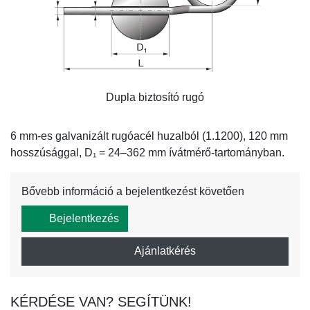
Dupla biztosító rugó
6 mm-es galvanizált rugóacél huzalból (1.1200), 120 mm
hosszúsággal, D₁ = 24–362 mm ívátmérő-tartományban.
Bővebb információ a bejelentkezést követően
Bejelentkezés
Ajánlatkérés
KÉRDÉSE VAN? SEGÍTÜNK!