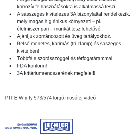
korrozív felhasználásokra is alkalmassá teszi.
A sasszeges kivitelezés 3A bizonylattal rendelkezik,
mely magas higiénikus környezeti – pl.
élelmiszeripari – munkát tesz lehetővé.
Ajánljuk zománcozott és üveg tartályokhoz.
Belső menetes, karimás (tri-clamp) és saszeges
kivitelben!
Többféle szórásszöggel és térfogatárammal.
FDA konform!
3A kritériumrendszerének megfelel!!
PTFE Whirly 573/574 forgó mosófej videó