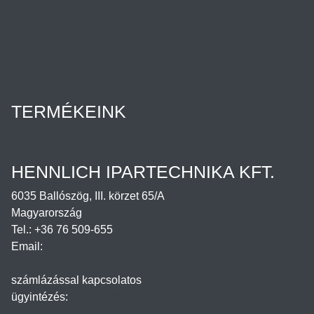
Az Ön ügyintézője
Rólunk
Cégtörténet
Minőségpolitika
Karrier
Hennlich csoport
TERMÉKEINK
Termékek
Letöltések
HENNLICH IPARTECHNIKA KFT.
6035 Ballószög, III. körzet 65/A
Magyarország
Tel.: +36 76 509-655
Email:
office@hennlich.hu
számlázással kapcsolatos
ügyintézés:
penzugy@hennlich.hu