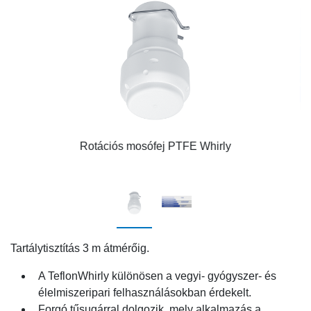
Rotációs mosófej PTFE Whirly
Tartálytisztítás 3 m átmérőig.
A TeflonWhirly különösen a vegyi- gyógyszer- és
élelmiszeripari felhasználásokban érdekelt.
Forgó tűsugárral dolgozik, mely alkalmazás a