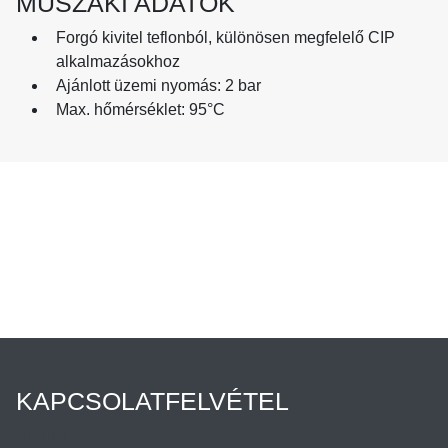
MŰSZAKI ADATOK
Forgó kivitel teflonból, különösen megfelelő CIP
alkalmazásokhoz
Ajánlott üzemi nyomás: 2 bar
Max. hőmérséklet: 95°C
KAPCSOLATFELVÉTEL
Híreink