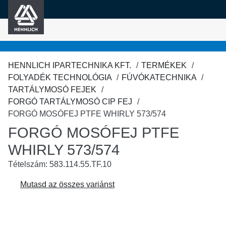
HENNLICH
fő tartalomra
HENNLICH IPARTECHNIKA KFT.
TERMÉKEK
FOLYADÉK TECHNOLÓGIA
FÚVÓKATECHNIKA
TARTÁLYMOSÓ FEJEK
FORGÓ TARTÁLYMOSÓ CIP FEJ
FORGÓ MOSÓFEJ PTFE WHIRLY 573/574
FORGÓ MOSÓFEJ PTFE
WHIRLY 573/574
Tételszám: 583.114.55.TF.10
Mutasd az összes variánst