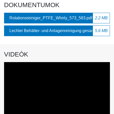
DOKUMENTUMOK
Rotationsreiniger_PTFE_Whirly_573_583.pdf
2.2 MB
Lechler Behälter- und Anlagenreinigung gesamt.pdf
5.6 MB
VIDEÓK