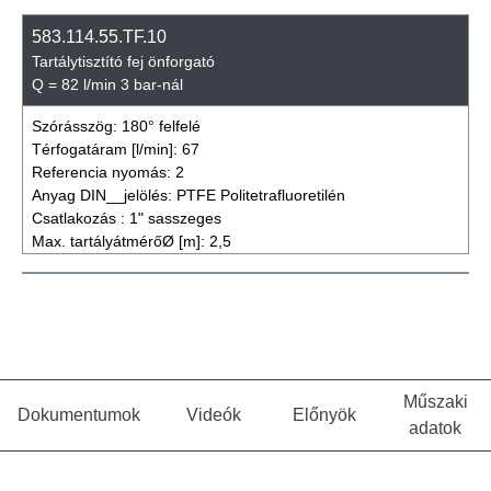
583.114.55.TF.10
Tartálytisztító fej önforgató
Q = 82 l/min 3 bar-nál
Szórásszög:
180° felfelé
Térfogatáram [l/min]:
67
Referencia nyomás:
2
Anyag DIN__jelölés:
PTFE Politetrafluoretilén
Csatlakozás :
1" sasszeges
Max. tartályátmérőØ [m]:
2,5
Műszaki
Dokumentumok
Videók
Előnyök
adatok