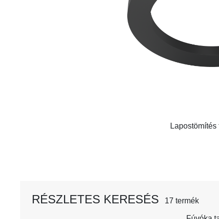
Lapostömítés
RÉSZLETES KERESÉS
17 termék
Fúvóka t