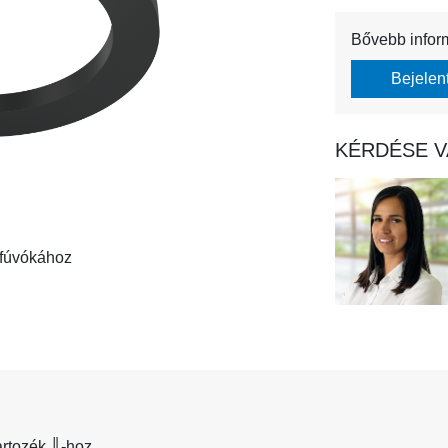
Bővebb infor
Bejelen
KÉRDÉSE V
 fúvókához
artozék ║-hoz