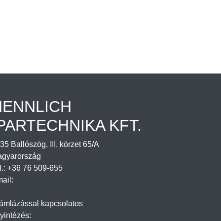
HENNLICH
PARTECHNIKA KFT.
35 Ballószög, III. körzet 65/A
gyarország
l.: +36 76 509-655
ail:
office@hennlich.hu
ámlázással kapcsolatos
yintézés:
penzugy@hennlich.hu