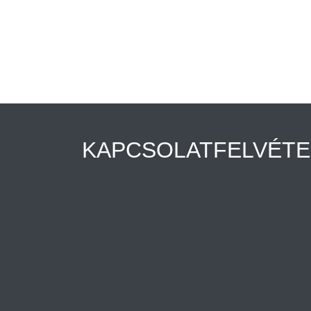
KAPCSOLATFELVÉTE
Híreink
Az Ön ügyintézője
Rólunk
Cégtörténet
Minőségpolitika
Karrier
Hennlich csoport