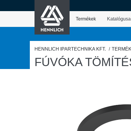
HENNLICH
fő tartalomra
Termékek
Katalógusa
A Termékek legördül
HENNLICH IPARTECHNIKA KFT.
TERMÉ
FÚVÓKA TÖMÍTÉ