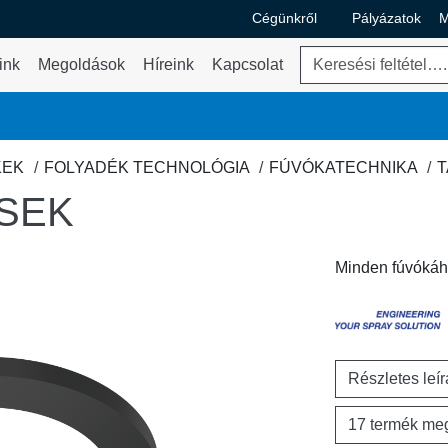
Cégünkről
Pályázatok
M
A Cégünkről legördülő m
Keresés
ink
Megoldások
Híreink
Kapcsolat
ő menü váltása
KEK
FOLYADÉK TECHNOLÓGIA
FÚVÓKATECHNIKA
T
SEK
Minden fúvókáh
Részletes leí
17 termék meg