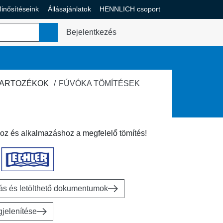
inősítéseink
Állásajánlatok
HENNLICH csoport
enü váltása
Bejelentkezés
ARTOZÉKOK
FÚVÓKA TÖMÍTÉSEK
oz és alkalmazáshoz a megfelelő tömítés!
rás és letölthető dokumentumok
jelenítése