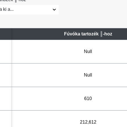
 ki a...
Fúvóka tartozék ║-hoz
Null
Null
610
212,612