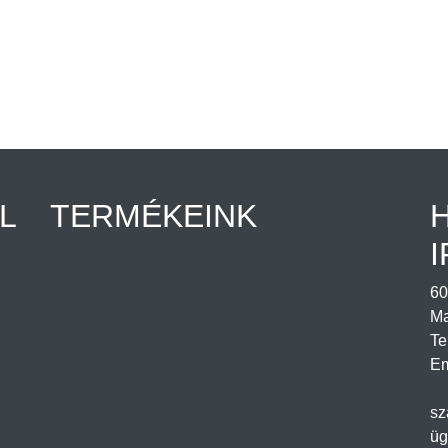
L
TERMÉKEINK
I
Termékek
Letöltések
60
Ma
Te
Em
sz
üg