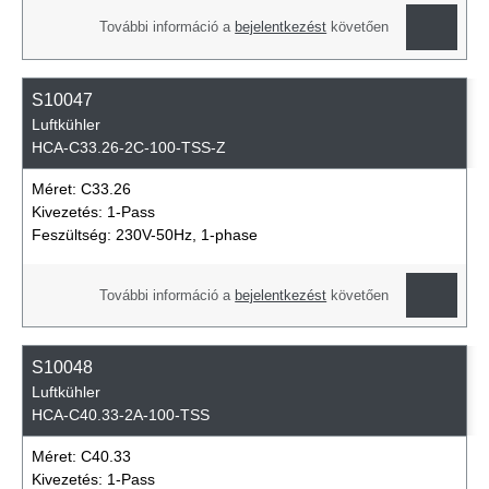
További információ a
bejelentkezést
követően
S10047
Luftkühler
HCA-C33.26-2C-100-TSS-Z
Méret:
C33.26
Kivezetés:
1-Pass
Feszültség:
230V-50Hz, 1-phase
További információ a
bejelentkezést
követően
S10048
Luftkühler
HCA-C40.33-2A-100-TSS
Méret:
C40.33
Kivezetés:
1-Pass