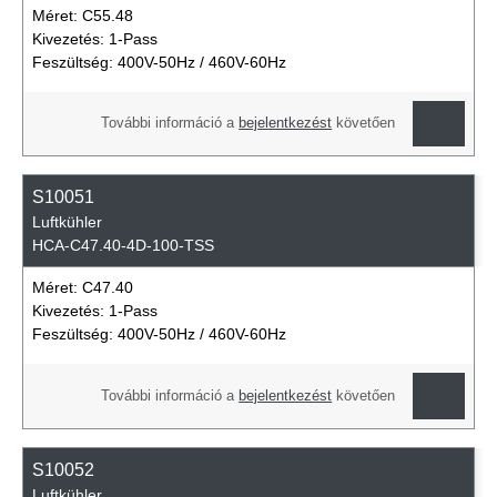
Méret:
C55.48
Kivezetés:
1-Pass
Feszültség:
400V-50Hz / 460V-60Hz
További információ a
bejelentkezést
követően
S10051
Luftkühler
HCA-C47.40-4D-100-TSS
Méret:
C47.40
Kivezetés:
1-Pass
Feszültség:
400V-50Hz / 460V-60Hz
További információ a
bejelentkezést
követően
S10052
Luftkühler