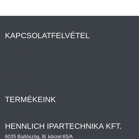
KAPCSOLATFELVÉTEL
Híreink
Az Ön ügyintézője
Rólunk
Cégtörténet
Minőségpolitika
Karrier
Hennlich csoport
TERMÉKEINK
Termékek
Letöltések
HENNLICH IPARTECHNIKA KFT.
6035 Ballószög, III. körzet 65/A