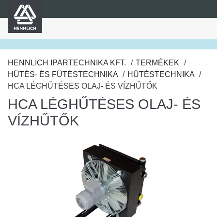
HENNLICH
fő tartalomra
HENNLICH IPARTECHNIKA KFT.
TERMÉKEK
HŰTÉS- ÉS FŰTÉSTECHNIKA
HŰTÉSTECHNIKA
HCA LÉGHŰTÉSES OLAJ- ÉS VÍZHŰTŐK
HCA LÉGHŰTÉSES OLAJ- ÉS
VÍZHŰTŐK