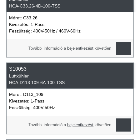
HCA-C33.26-4D-100-TSS
Méret:
C33.26
Kivezetés:
1-Pass
Feszültség:
400V-50Hz / 460V-60Hz
További információ a
bejelentkezést
követően
S10053
Luftkühler
HCA-D113.109-6A-100-TSS
Méret:
D113_109
Kivezetés:
1-Pass
Feszültség:
400V-50Hz
További információ a
bejelentkezést
követően