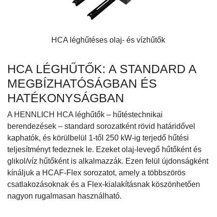
HCA léghűtéses olaj- és vízhűtők
HCA LÉGHŰTŐK: A STANDARD A
MEGBÍZHATÓSÁGBAN ÉS
HATÉKONYSÁGBAN
A HENNLICH HCA léghűtők – hűtéstechnikai
berendezések – standard sorozatként rövid határidővel
kaphatók, és körülbelül 1-től 250 kW-ig terjedő hűtési
teljesítményt fedeznek le. Ezeket olaj-levegő hűtőként és
glikol/víz hűtőként is alkalmazzák. Ezen felül újdonságként
kínáljuk a HCAF-Flex sorozatot, amely a többszörös
csatlakozásoknak és a Flex-kialakításnak köszönhetően
nagyon rugalmasan használható.