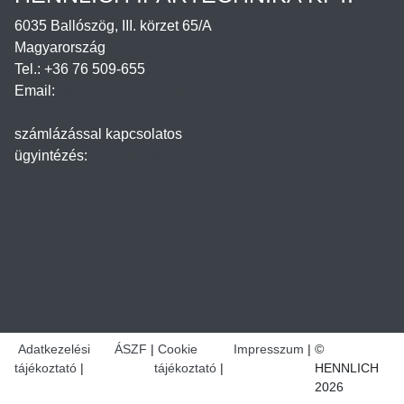
6035 Ballószög, III. körzet 65/A
Magyarország
Tel.: +36 76 509-655
Email:
office@hennlich.hu
számlázással kapcsolatos
ügyintézés:
penzugy@hennlich.hu
www.hennlich.com
Adatkezelési
ÁSZF
Cookie
Impresszum
©
tájékoztató
tájékoztató
HENNLICH
2026