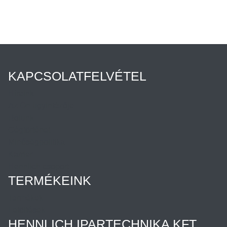
KAPCSOLATFELVÉTEL
Híreink
Az Ön ügyintézője
Rólunk
Cégtörténet
Minőségpolitika
Karrier
Hennlich csoport
TERMÉKEINK
Termékek
Letöltések
HENNLICH IPARTECHNIKA KFT.