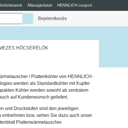
inősítéseink
Állásajánlatok
HENNLICH csoport
enü váltása
Bejelentkezés
MEZES HŐCSERÉLŐK
rmetauscher / Plattenkühler von HENNLICH -
ogies werden als Standardkühler mit Kupfer
ompakten Kühler werden sowohl ab zentralem
auch auf Kundenwunsch geliefert.
n und Druckstufen sind den jeweiligen
zu entnehmen bzw. sehen Sie dazu auch unser
enblatt Plattenwärmetauscher.