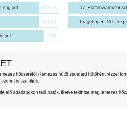
-eng.pdf
955 KB
17_Plattenwärmetausc
609 KB
Fragebogen_WT_de.pd
t.pdf
7 MB
LET
es hőcserélői / lemezes hűtői standard hűtőként rézzel forr
zerint is szállítjuk.
elelő adatlapokon találhatók, illetve tekintse meg lemezes hőc