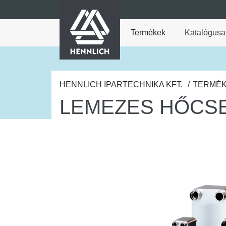
HENNLICH
fő tartalomra
Termékek
Katalógusa
A Termékek legördül
HENNLICH IPARTECHNIKA KFT.
TERMÉ
LEMEZES HŐCS