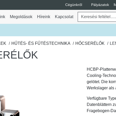
Cégünkről
Pályázatok
M
A Cégünkről legördülő m
Keresés
ink
Megoldások
Híreink
Kapcsolat
ő menü váltása
KEK
HŰTÉS- ÉS FŰTÉSTECHNIKA
HŐCSERÉLŐK
LE
ERÉLŐK
HCBP-Plattenwä
Cooling-Technol
gelötet. Die k
Werkslager als 
Verfügbare Type
Datenblättern 
Fragebogen-Dat