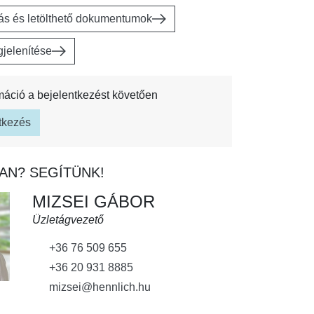
rás és letölthető dokumentumok
jelenítése
máció a bejelentkezést követően
tkezés
AN? SEGÍTÜNK!
MIZSEI GÁBOR
Üzletágvezető
+36 76 509 655
+36 20 931 8885
mizsei@hennlich.hu