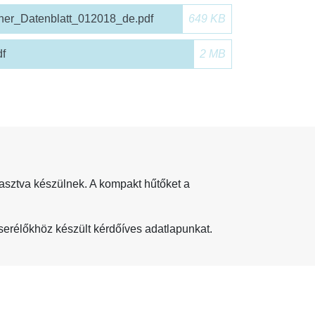
her_Datenblatt_012018_de.pdf
649 KB
f
2 MB
asztva készülnek. A kompakt hűtőket a
serélőkhöz készült kérdőíves adatlapunkat.