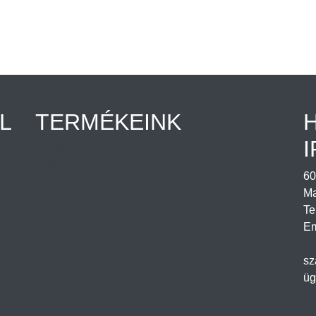
L
TERMÉKEINK
I
Termékek
Letöltések
60
Ma
Te
Em
sz
üg
ww