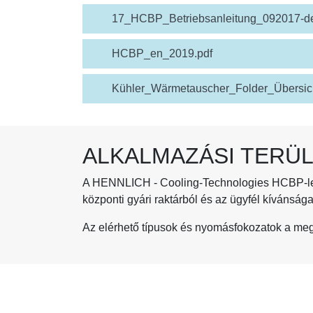
17_HCBP_Betriebsanleitung_092017-de
HCBP_en_2019.pdf
Kühler_Wärmetauscher_Folder_Übersich
ALKALMAZÁSI TERÜ
A HENNLICH - Cooling-Technologies HCBP-lemez
központi gyári raktárból és az ügyfél kívánsága s
Az elérhető típusok és nyomásfokozatok a megf