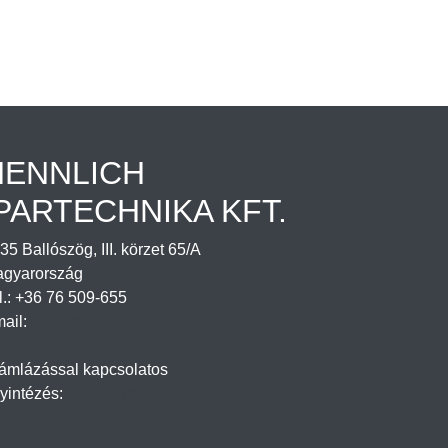
HENNLICH
PARTECHNIKA KFT.
35 Ballószög, III. körzet 65/A
gyarország
l.: +36 76 509-655
ail:
office@hennlich.hu
ámlázással kapcsolatos
yintézés:
penzugy@hennlich.hu
w.hennlich.com