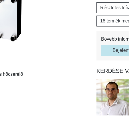
Részletes leí
18 termék meg
Bővebb infor
Bejelen
KÉRDÉSE V
 hőcserélő