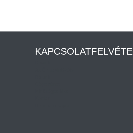
KAPCSOLATFELVÉTE
Híreink
Az Ön ügyintézője
Rólunk
Cégtörténet
Minőségpolitika
Karrier
Hennlich csoport