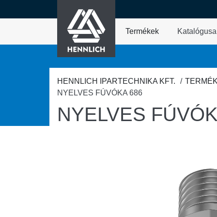
HENNLICH
fő tartalomra
Termékek
Katalógusa
A Termékek legördül
HENNLICH IPARTECHNIKA KFT.
TERMÉ
NYELVES FÚVÓKA 686
NYELVES FÚVÓK