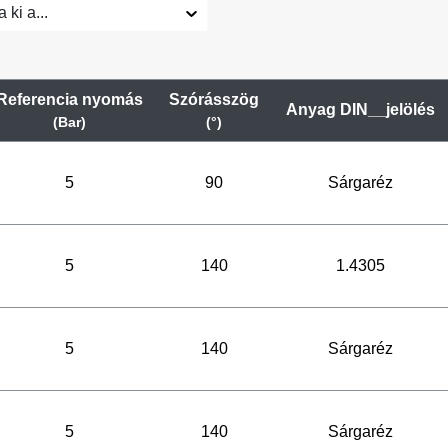
 ki a...
Referencia nyomás
Szórásszög
Anyag DIN__jelölés
(Bar)
(°)
5
90
Sárgaréz
5
140
1.4305
5
140
Sárgaréz
5
140
Sárgaréz