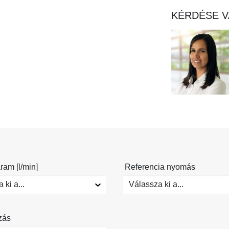
KÉRDÉSE V
ram [l/min]
Referencia nyomás
 ki a...
Válassza ki a...
zás