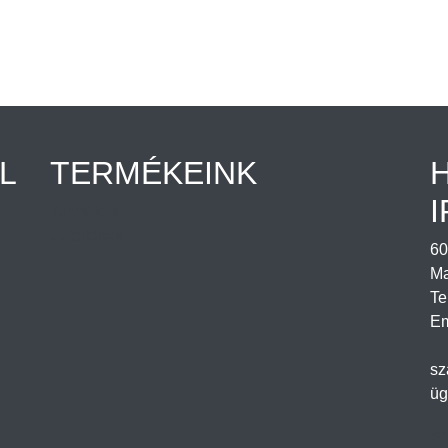
L
TERMÉKEINK
I
Termékek
Letöltések
60
Ma
Te
Em
sz
üg
ww