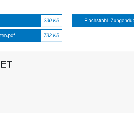
230 KB
Flachstrahl_Zungendu
en.pdf
782 KB
LET