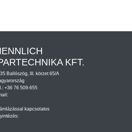
HENNLICH
PARTECHNIKA KFT.
35 Ballószög, III. körzet 65/A
gyarország
l.: +36 76 509-655
ail:
office@hennlich.hu
ámlázással kapcsolatos
yintézés:
penzugy@hennlich.hu
w.hennlich.com