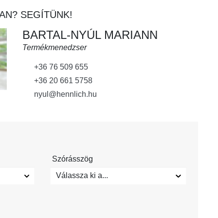
AN? SEGÍTÜNK!
BARTAL-NYÚL MARIANN
Termékmenedzser
+36 76 509 655
+36 20 661 5758
nyul@hennlich.hu
Szórásszög
Válassza ki a...