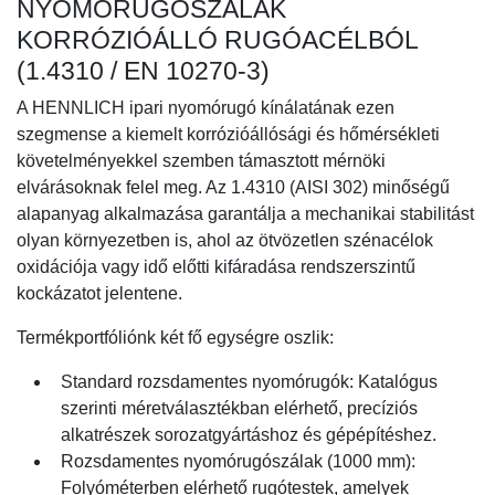
NYOMÓRUGÓSZÁLAK
KORRÓZIÓÁLLÓ RUGÓACÉLBÓL
(1.4310 / EN 10270-3)
A
HENNLICH ipari nyomórugó
kínálatának ezen
szegmense a kiemelt korrózióállósági és hőmérsékleti
követelményekkel szemben támasztott mérnöki
elvárásoknak felel meg. Az
1.4310
(AISI 302) minőségű
alapanyag alkalmazása garantálja a mechanikai stabilitást
olyan környezetben is, ahol az ötvözetlen szénacélok
oxidációja vagy idő előtti kifáradása rendszerszintű
kockázatot jelentene.
Termékportfóliónk két fő egységre oszlik:
Standard rozsdamentes nyomórugók:
Katalógus
szerinti méretválasztékban elérhető, precíziós
alkatrészek sorozatgyártáshoz és gépépítéshez.
Rozsdamentes nyomórugószálak (1000 mm):
Folyóméterben elérhető rugótestek, amelyek