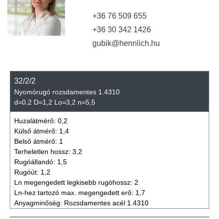
+36 76 509 655
+36 30 342 1426
gubik@hennlich.hu
32/2/2
Nyomórugó rozsdamentes 1.4310
d=0,2 D=1,2 Lo=3,2 n=5,5
Huzalátmérő:
0,2
Külső átmérő:
1,4
Belső átmérő:
1
Terheletlen hossz:
3,2
Rugóállandó:
1,5
Rugóút:
1,2
Ln megengedett legkisebb rugóhossz:
2
Ln-hez tartozó max. megengedett erő:
1,7
Anyagminőség:
Rozsdamentes acél 1.4310