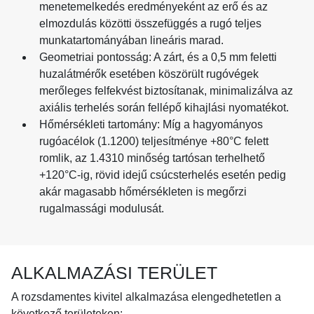
menetemelkedés eredményeként az erő és az
elmozdulás közötti összefüggés a rugó teljes
munkatartományában lineáris marad.
Geometriai pontosság:
A zárt, és a 0,5 mm feletti
huzalátmérők esetében köszörült rugóvégek
merőleges felfekvést biztosítanak, minimalizálva az
axiális terhelés során fellépő kihajlási nyomatékot.
Hőmérsékleti tartomány:
Míg a hagyományos
rugóacélok (1.1200) teljesítménye +80°C felett
romlik, az 1.4310 minőség tartósan terhelhető
+120°C-ig, rövid idejű csúcsterhelés esetén pedig
akár magasabb hőmérsékleten is megőrzi
rugalmassági modulusát.
ALKALMAZÁSI TERÜLET
A rozsdamentes kivitel alkalmazása elengedhetetlen a
következő területeken: