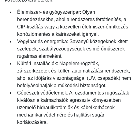
Élelmiszer- és gyógyszeripar:
Olyan
berendezésekbe, ahol a rendszeres fertőtlenítés, a
CIP-tisztítás vagy a közvetlen élelmiszer-érintkezés
korróziómentes alkatrészeket igényel.
Vegyipar és energetika:
Savanyú közegeknek kitett
szelepek, szabályozóegységek és mérőműszerek
rugalmas elemeként.
Kültéri installációk:
Napelem-rögzítők,
zárszerkezetek és kültéri automatizálási rendszerek,
ahol az időjárás viszontagságai (UV, csapadék) nem
befolyásolhatják a működési biztonságot.
Gépészeti védőelemek:
A rozsdamentes rugószálak
kiválóan alkalmazhatók agresszív környezetben
üzemelő hidraulikatömlők és kábelkorbácsok
mechanikai védelmére és hajlítási sugár
korlátozására.