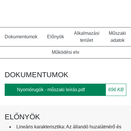
Alkalmazási
Műszaki
Dokumentumok
Előnyök
terület
adatok
Működési elv
DOKUMENTUMOK
Nyomórugók - műszaki leírás.pdf
696 KB
ELŐNYÖK
Lineáris karakterisztika:
Az állandó huzalátmérő és