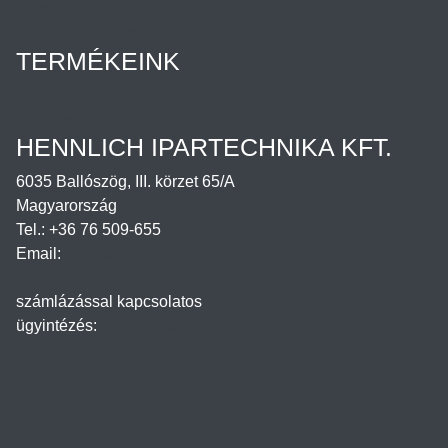
Karrier
Hennlich csoport
TERMÉKEINK
Termékek
Letöltések
HENNLICH IPARTECHNIKA KFT.
6035 Ballószög, III. körzet 65/A
Magyarország
Tel.: +36 76 509-655
Email:
office@hennlich.hu
számlázással kapcsolatos
ügyintézés:
penzugy@hennlich.hu
www.hennlich.com