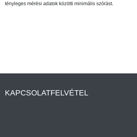
tényleges mérési adatok közötti minimális szórást.
KAPCSOLATFELVÉTEL
Híreink
Az Ön ügyintézője
Rólunk
Cégtörténet
Minőségpolitika