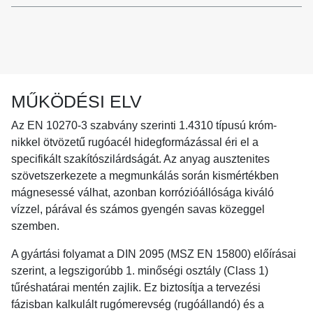
MŰKÖDÉSI ELV
Az EN 10270-3 szabvány szerinti
1.4310 típusú króm-
nikkel ötvözetű rugóacél
hidegformázással éri el a
specifikált szakítószilárdságát. Az anyag ausztenites
szövetszerkezete a megmunkálás során kismértékben
mágnesessé válhat, azonban korrózióállósága kiváló
vízzel, párával és számos gyengén savas közeggel
szemben.
A gyártási folyamat a DIN 2095 (MSZ EN 15800) előírásai
szerint, a legszigorúbb 1. minőségi osztály (Class 1)
tűréshatárai mentén zajlik. Ez biztosítja a tervezési
fázisban kalkulált rugómerevség (rugóállandó) és a