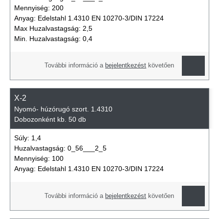
Mennyiség:
200
Anyag:
Edelstahl 1.4310 EN 10270-3/DIN 17224
Max Huzalvastagság:
2,5
Min. Huzalvastagság:
0,4
További információ a
bejelentkezést
követően
X-2
Nyomó- húzórugó szort. 1.4310
Dobozonként kb. 50 db
Súly:
1,4
Huzalvastagság:
0_56___2_5
Mennyiség:
100
Anyag:
Edelstahl 1.4310 EN 10270-3/DIN 17224
További információ a
bejelentkezést
követően