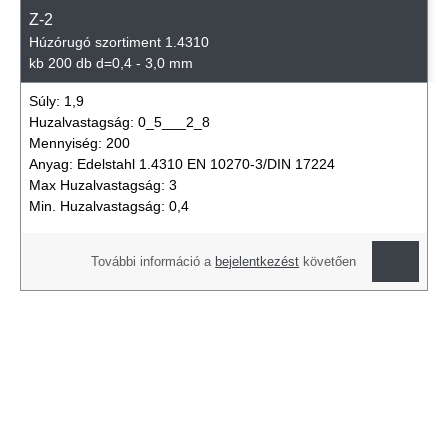
Z-2
Húzórugó szortiment 1.4310
kb 200 db d=0,4 - 3,0 mm
Súly:
1,9
Huzalvastagság:
0_5___2_8
Mennyiség:
200
Anyag:
Edelstahl 1.4310 EN 10270-3/DIN 17224
Max Huzalvastagság:
3
Min. Huzalvastagság:
0,4
További információ a
bejelentkezést
követően