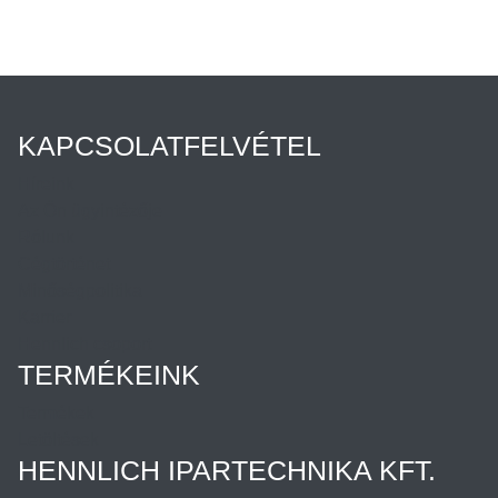
KAPCSOLATFELVÉTEL
Híreink
Az Ön ügyintézője
Rólunk
Cégtörténet
Minőségpolitika
Karrier
Hennlich csoport
TERMÉKEINK
Termékek
Letöltések
HENNLICH IPARTECHNIKA KFT.