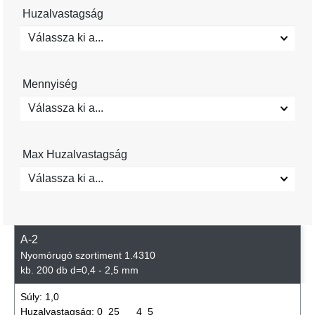
Huzalvastagság
Válassza ki a...
Mennyiség
Válassza ki a...
Max Huzalvastagság
Válassza ki a...
A-2
Nyomórugó szortiment 1.4310
kb. 200 db d=0,4 - 2,5 mm
Súly:
1,0
Huzalvastagság:
0_25___4_5