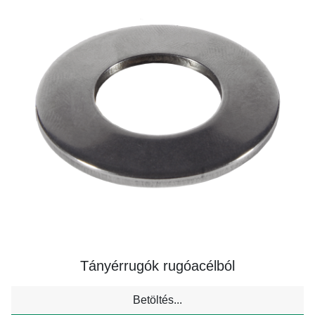
Tányérrugók rugóacélból
Betöltés...