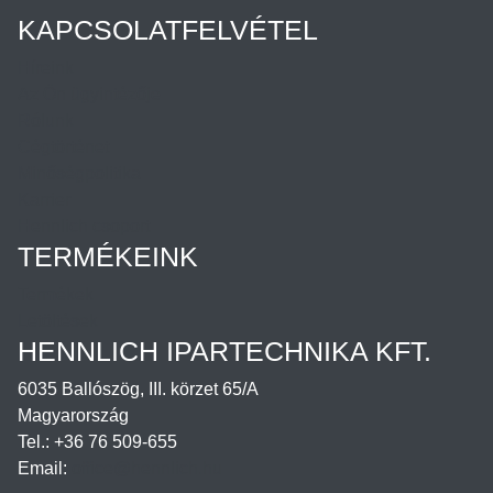
KAPCSOLATFELVÉTEL
Híreink
Az Ön ügyintézője
Rólunk
Cégtörténet
Minőségpolitika
Karrier
Hennlich csoport
TERMÉKEINK
Termékek
Letöltések
HENNLICH IPARTECHNIKA KFT.
6035 Ballószög, III. körzet 65/A
Magyarország
Tel.: +36 76 509-655
Email:
office@hennlich.hu