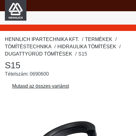
HENNLICH
fő tartalomra
HENNLICH IPARTECHNIKA KFT.
TERMÉKEK
TÖMÍTÉSTECHNIKA
HIDRAULIKA TÖMÍTÉSEK
DUGATTYÚRÚD TÖMÍTÉSEK
S15
S15
Tételszám: 0690600
Mutasd az összes variánst