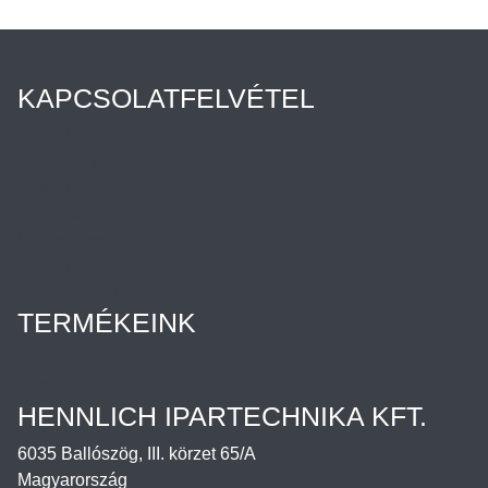
KAPCSOLATFELVÉTEL
Híreink
Az Ön ügyintézője
Rólunk
Cégtörténet
Minőségpolitika
Karrier
Hennlich csoport
TERMÉKEINK
Termékek
Letöltések
HENNLICH IPARTECHNIKA KFT.
6035 Ballószög, III. körzet 65/A
Magyarország