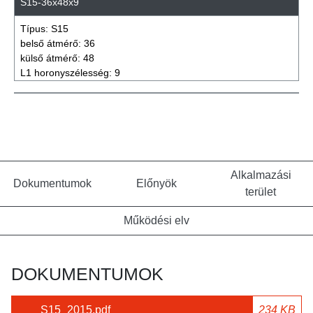
S15-36x48x9
Típus:
S15
belső átmérő:
36
külső átmérő:
48
L1 horonyszélesség:
9
Alkalmazási
Dokumentumok
Előnyök
terület
Működési elv
DOKUMENTUMOK
S15_2015.pdf
234 KB