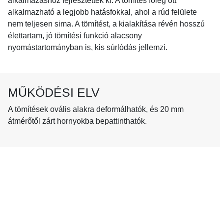
alkalmazáshoz fejlesztettek ki. A tömítés főleg ott
alkalmazható a legjobb hatásfokkal, ahol a rúd felülete
nem teljesen sima. A tömítést, a kialakítása révén hosszú
élettartam, jó tömítési funkció alacsony
nyomástartományban is, kis súrlódás jellemzi.
MŰKÖDÉSI ELV
A tömítések ovális alakra deformálhatók, és 20 mm
átmérőtől zárt hornyokba bepattinthatók.