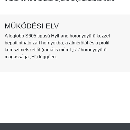
MŰKÖDÉSI ELV
A legtöbb S605 típusú Hythane horonygyűrű kézzel
bepattintható zárt hornyokba, a átmérőtől és a profil
keresztmetszettől (radiális méret „s” / horonygyűrű
magassága „H”) függően.