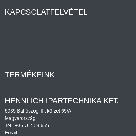
KAPCSOLATFELVÉTEL
Híreink
Az Ön ügyintézője
Rólunk
Cégtörténet
Minőségpolitika
Karrier
Hennlich csoport
TERMÉKEINK
Termékek
Letöltések
HENNLICH IPARTECHNIKA KFT.
6035 Ballószög, III. körzet 65/A
Magyarország
Tel.: +36 76 509-655
Email:
office@hennlich.hu