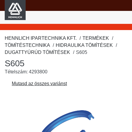
HENNLICH
fő tartalomra
HENNLICH IPARTECHNIKA KFT.
TERMÉKEK
TÖMÍTÉSTECHNIKA
HIDRAULIKA TÖMÍTÉSEK
DUGATTYÚRÚD TÖMÍTÉSEK
S605
S605
Tételszám: 4293800
Mutasd az összes variánst