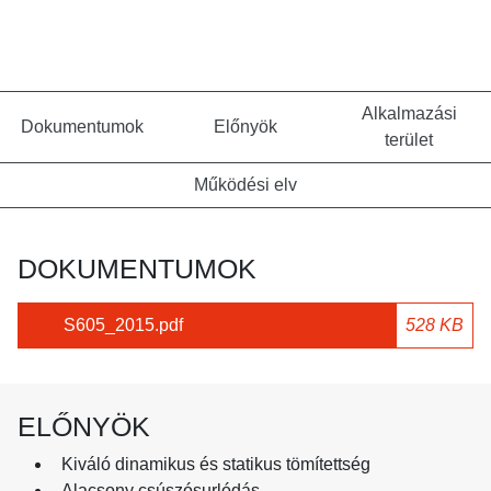
Alkalmazási
Dokumentumok
Előnyök
terület
Működési elv
DOKUMENTUMOK
S605_2015.pdf
528 KB
ELŐNYÖK
Kiváló dinamikus és statikus tömítettség
Alacsony csúszósurlódás