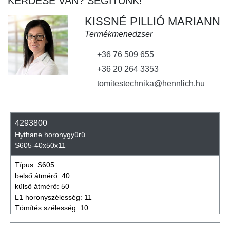
KÉRDÉSE VAN? SEGÍTÜNK!
KISSNÉ PILLIÓ MARIANN
Termékmenedzser
+36 76 509 655
+36 20 264 3353
tomitestechnika@hennlich.hu
4293800
Hythane horonygyűrű
S605-40x50x11
Típus:
S605
belső átmérő:
40
külső átmérő:
50
L1 horonyszélesség:
11
Tömítés szélesség:
10