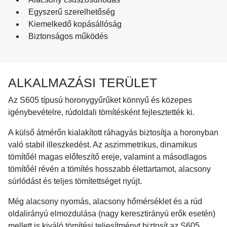
Egyszerű szerelhetőség
Kiemelkedő kopásállóság
Biztonságos működés
ALKALMAZÁSI TERÜLET
Az S605 típusú horonygyűrűket könnyű és közepes
igénybevételre, rúdoldali tömítésként fejlesztették ki.
A külső átmérőn kialakított ráhagyás biztosítja a horonyban
való stabil illeszkedést. Az aszimmetrikus, dinamikus
tömítőél magas előfeszítő ereje, valamint a másodlagos
tömítőél révén a tömítés hosszabb élettartamot, alacsony
súrlódást és teljes tömítettséget nyújt.
Még alacsony nyomás, alacsony hőmérséklet és a rúd
oldalirányú elmozdulása (nagy keresztirányú erők esetén)
mellett is kiváló tömítési teljesítményt biztosít az S605.