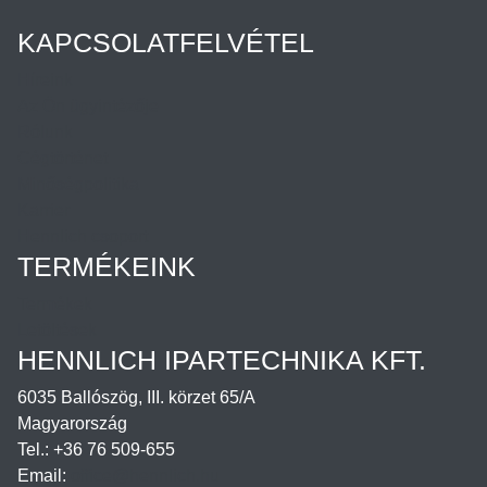
KAPCSOLATFELVÉTEL
Híreink
Az Ön ügyintézője
Rólunk
Cégtörténet
Minőségpolitika
Karrier
Hennlich csoport
TERMÉKEINK
Termékek
Letöltések
HENNLICH IPARTECHNIKA KFT.
6035 Ballószög, III. körzet 65/A
Magyarország
Tel.: +36 76 509-655
Email:
office@hennlich.hu