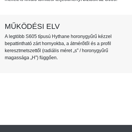
MŰKÖDÉSI ELV
A legtöbb S605 típusú Hythane horonygyűrű kézzel
bepattintható zárt hornyokba, a átmérőtől és a profil
keresztmetszettől (radiális méret „s” / horonygyűrű
magassága „H”) függően.