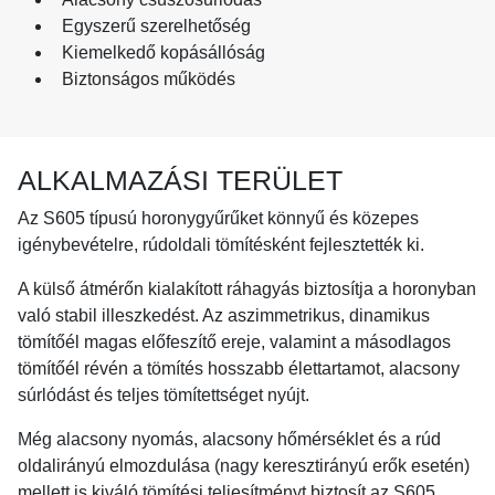
Egyszerű szerelhetőség
Kiemelkedő kopásállóság
Biztonságos működés
ALKALMAZÁSI TERÜLET
Az S605 típusú horonygyűrűket könnyű és közepes
igénybevételre, rúdoldali tömítésként fejlesztették ki.
A külső átmérőn kialakított ráhagyás biztosítja a horonyban
való stabil illeszkedést. Az aszimmetrikus, dinamikus
tömítőél magas előfeszítő ereje, valamint a másodlagos
tömítőél révén a tömítés hosszabb élettartamot, alacsony
súrlódást és teljes tömítettséget nyújt.
Még alacsony nyomás, alacsony hőmérséklet és a rúd
oldalirányú elmozdulása (nagy keresztirányú erők esetén)
mellett is kiváló tömítési teljesítményt biztosít az S605.