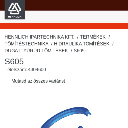
HENNLICH
fő tartalomra
HENNLICH IPARTECHNIKA KFT.
TERMÉKEK
TÖMÍTÉSTECHNIKA
HIDRAULIKA TÖMÍTÉSEK
DUGATTYÚRÚD TÖMÍTÉSEK
S605
S605
Tételszám: 4304600
Mutasd az összes variánst