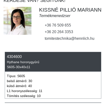
KÉRDÉSE VAN? SEGÍTÜNK!
KISSNÉ PILLIÓ MARIANN
Termékmenedzser
+36 76 509 655
+36 20 264 3353
tomitestechnika@hennlich.hu
4304600
Hythane horonygyűrű
S605-30x40x11
Típus:
S605
belső átmérő:
30
külső átmérő:
40
L1 horonyszélesség:
11
Tömítés szélesség:
10