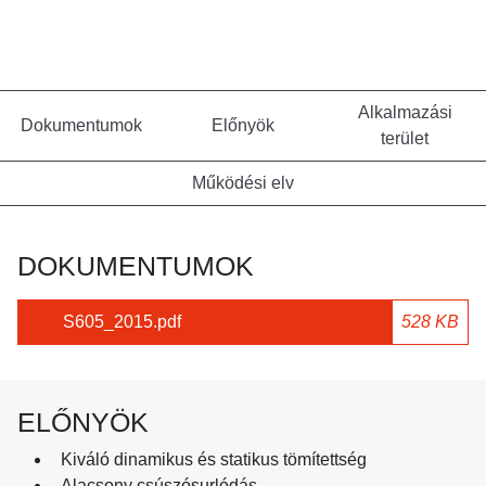
Alkalmazási
Dokumentumok
Előnyök
terület
Működési elv
DOKUMENTUMOK
S605_2015.pdf
528 KB
ELŐNYÖK
Kiváló dinamikus és statikus tömítettség
Alacsony csúszósurlódás