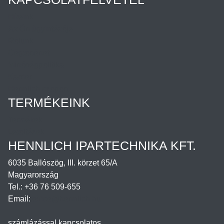
Híreink
Az Ön ügyintézője
Rólunk
Cégtörténet
Minőségpolitika
Karrier
Hennlich csoport
TERMÉKEINK
Termékek
Letöltések
HENNLICH IPARTECHNIKA KFT.
6035 Ballószög, III. körzet 65/A
Magyarország
Tel.: +36 76 509-655
Email:
office@hennlich.hu
számlázással kapcsolatos