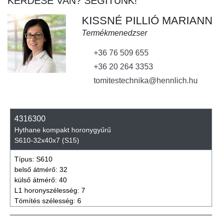
KÉRDÉSE VAN? SEGÍTÜNK!
KISSNÉ PILLIÓ MARIANN
Termékmenedzser
+36 76 509 655
+36 20 264 3353
tomitestechnika@hennlich.hu
4316300
Hythane kompakt horonygyűrű
S610-32x40x7 (S15)
Típus:
S610
belső átmérő:
32
külső átmérő:
40
L1 horonyszélesség:
7
Tömítés szélesség:
6