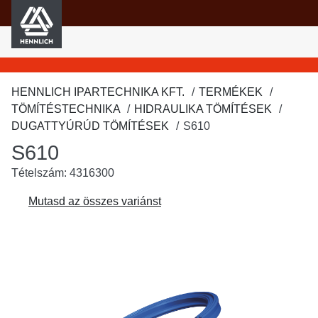
HENNLICH
fő tartalomra
HENNLICH IPARTECHNIKA KFT.
TERMÉKEK
TÖMÍTÉSTECHNIKA
HIDRAULIKA TÖMÍTÉSEK
DUGATTYÚRÚD TÖMÍTÉSEK
S610
S610
Tételszám: 4316300
Mutasd az összes variánst