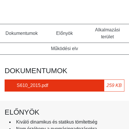
Alkalmazási
Dokumentumok
Előnyök
terület
Működési elv
DOKUMENTUMOK
S610_2015.pdf
259 KB
ELŐNYÖK
Kiváló dinamikus és statikus tömítettség
Nem érzékeny a nyomásingadozásokra