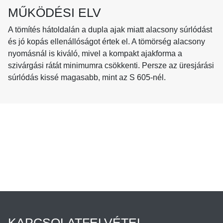
MŰKÖDÉSI ELV
A tömítés hátoldalán a dupla ajak miatt alacsony súrlódást
és jó kopás ellenállóságot értek el. A tömörség alacsony
nyomásnál is kiváló, mivel a kompakt ajakforma a
szivárgási rátát minimumra csökkenti. Persze az üresjárási
súrlódás kissé magasabb, mint az S 605-nél.
KAPCSOLATFELVÉTEL