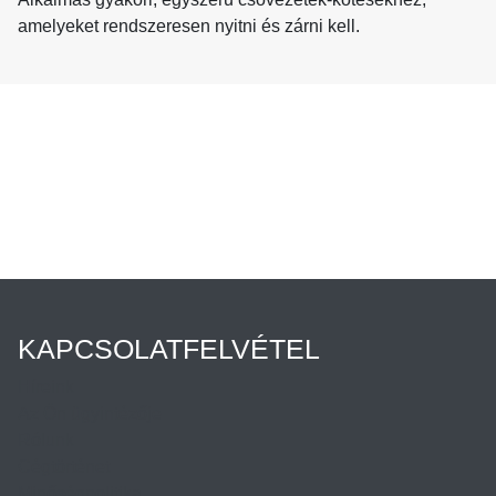
amelyeket rendszeresen nyitni és zárni kell.
KAPCSOLATFELVÉTEL
Híreink
Az Ön ügyintézője
Rólunk
Cégtörténet
Minőségpolitika