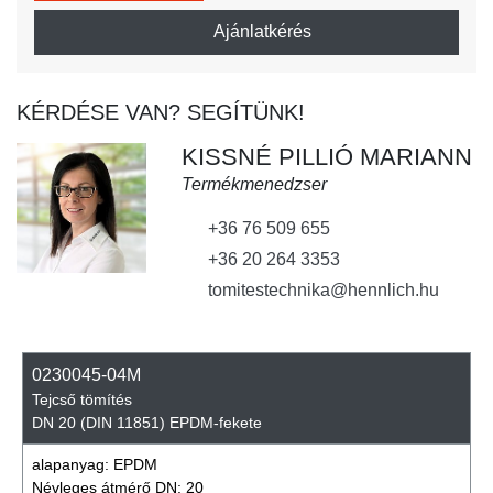
Ajánlatkérés
KÉRDÉSE VAN? SEGÍTÜNK!
KISSNÉ PILLIÓ MARIANN
Termékmenedzser
+36 76 509 655
+36 20 264 3353
tomitestechnika@hennlich.hu
0230045-04M
Tejcső tömítés
DN 20 (DIN 11851) EPDM-fekete
alapanyag:
EPDM
Névleges átmérő DN:
20