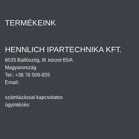
Karrier
Hennlich csoport
TERMÉKEINK
Termékek
Letöltések
HENNLICH IPARTECHNIKA KFT.
6035 Ballószög, III. körzet 65/A
Magyarország
Tel.: +36 76 509-655
Email:
office@hennlich.hu
számlázással kapcsolatos
ügyintézés:
penzugy@hennlich.hu
www.hennlich.com