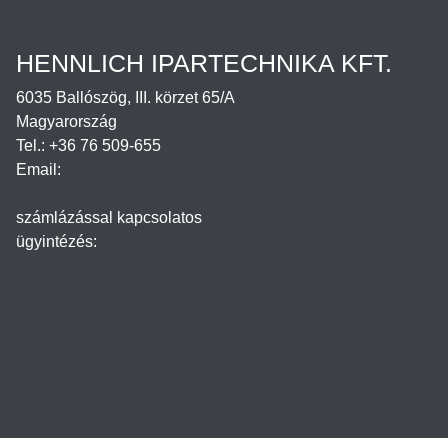
Termékek
Letöltések
HENNLICH IPARTECHNIKA KFT.
6035 Ballószög, III. körzet 65/A
Magyarország
Tel.: +36 76 509-655
Email:
office@hennlich.hu
számlázással kapcsolatos
ügyintézés:
penzugy@hennlich.hu
www.hennlich.com