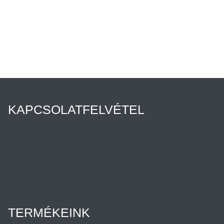
KAPCSOLATFELVÉTEL
Híreink
Az Ön ügyintézője
Rólunk
Cégtörténet
Minőségpolitika
Karrier
Hennlich csoport
TERMÉKEINK