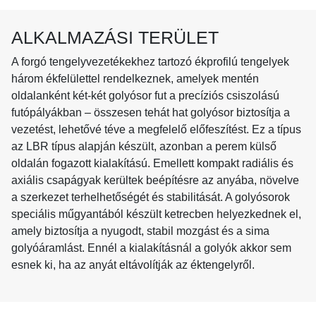
ALKALMAZÁSI TERÜLET
A forgó tengelyvezetékekhez tartozó ékprofilú tengelyek
három ékfelülettel rendelkeznek, amelyek mentén
oldalanként két-két golyósor fut a precíziós csiszolású
futópályákban – összesen tehát hat golyósor biztosítja a
vezetést, lehetővé téve a megfelelő előfeszítést. Ez a típus
az LBR típus alapján készült, azonban a perem külső
oldalán fogazott kialakítású. Emellett kompakt radiális és
axiális csapágyak kerültek beépítésre az anyába, növelve
a szerkezet terhelhetőségét és stabilitását. A golyósorok
speciális műgyantából készült ketrecben helyezkednek el,
amely biztosítja a nyugodt, stabil mozgást és a sima
golyóáramlást. Ennél a kialakításnál a golyók akkor sem
esnek ki, ha az anyát eltávolítják az éktengelyről.