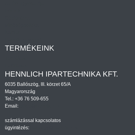
Az Ön ügyintézője
Rólunk
Cégtörténet
Minőségpolitika
Karrier
Hennlich csoport
TERMÉKEINK
Termékek
Letöltések
HENNLICH IPARTECHNIKA KFT.
6035 Ballószög, III. körzet 65/A
Magyarország
Tel.: +36 76 509-655
Email:
office@hennlich.hu
számlázással kapcsolatos
ügyintézés:
penzugy@hennlich.hu