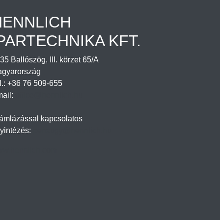
HENNLICH
PARTECHNIKA KFT.
35 Ballószög, III. körzet 65/A
gyarország
l.: +36 76 509-655
ail:
office@hennlich.hu
ámlázással kapcsolatos
yintézés:
penzugy@hennlich.hu
w.hennlich.com