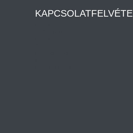
KAPCSOLATFELVÉTE
Híreink
Az Ön ügyintézője
Rólunk
Cégtörténet
Minőségpolitika
Karrier
Hennlich csoport