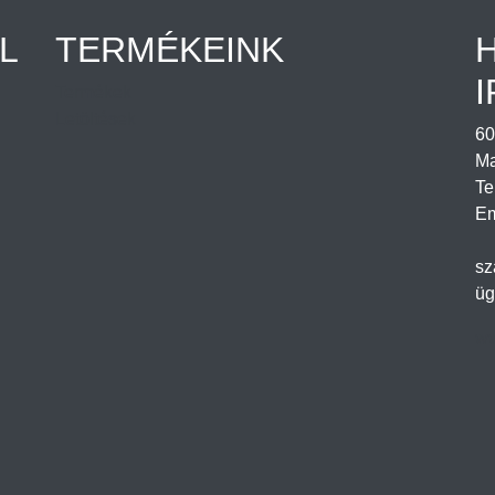
L
TERMÉKEINK
I
Termékek
Letöltések
60
Ma
Te
Em
sz
üg
ww