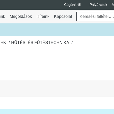
Cégünkről
Pályázatok
M
A Cégünkről legördülő m
Keresés
ink
Megoldások
Híreink
Kapcsolat
ő menü váltása
KEK
HŰTÉS- ÉS FŰTÉSTECHNIKA