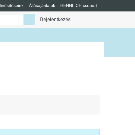
inősítéseink
Állásajánlatok
HENNLICH csoport
enü váltása
Bejelentkezés