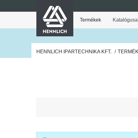
HENNLICH
fő tartalomra
Termékek
Katalógusa
A Termékek legördül
HENNLICH IPARTECHNIKA KFT.
TERMÉ