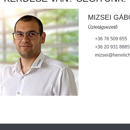
MIZSEI GÁ
Üzletágvezető
+36 76 509 655
+36 20 931 8885
mizsei@hennlich