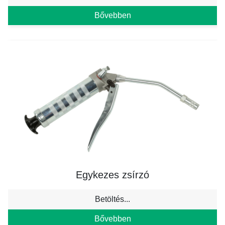
Bővebben
Egykezes zsírzó
Betöltés...
Bővebben