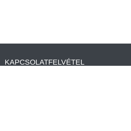
KAPCSOLATFELVÉTEL
Híreink
Az Ön ügyintézője
Rólunk
Cégtörténet
Minőségpolitika
Karrier
Hennlich csoport
TERMÉKEINK