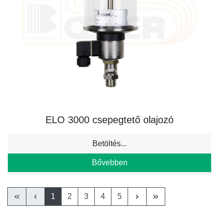
ELO 3000 csepegtető olajozó
Betöltés...
Bővebben
1
2
3
4
5