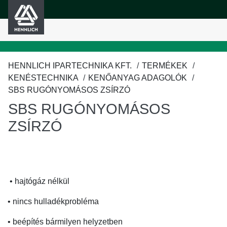
HENNLICH
fő tartalomra
HENNLICH IPARTECHNIKA KFT.
TERMÉKEK
KENÉSTECHNIKA
KENŐANYAG ADAGOLÓK
SBS RUGÓNYOMÁSOS ZSÍRZÓ
SBS RUGÓNYOMÁSOS
ZSÍRZÓ
• hajtógáz nélkül
• nincs hulladékprobléma
• beépítés bármilyen helyzetben