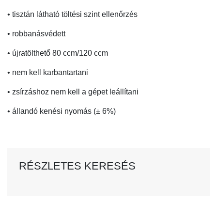
• tisztán látható töltési szint ellenőrzés
• robbanásvédett
• újratölthető 80 ccm/120 ccm
• nem kell karbantartani
• zsírzáshoz nem kell a gépet leállítani
• állandó kenési nyomás (± 6%)
RÉSZLETES KERESÉS