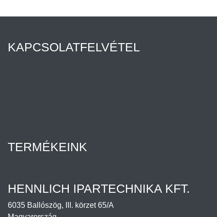
KAPCSOLATFELVÉTEL
Híreink
Az Ön ügyintézője
Rólunk
Cégtörténet
Minőségpolitika
Karrier
Hennlich csoport
TERMÉKEINK
Termékek
Letöltések
HENNLICH IPARTECHNIKA KFT.
6035 Ballószög, III. körzet 65/A
Magyarország